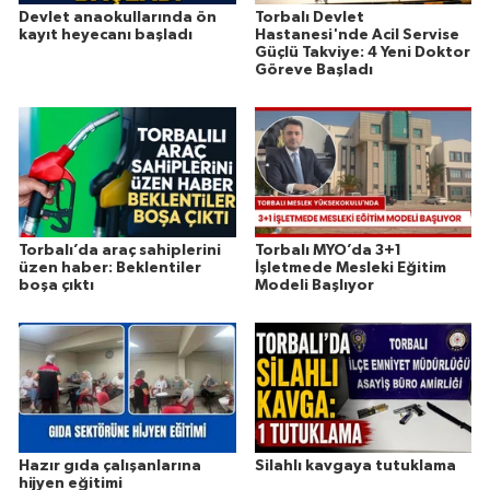
Devlet anaokullarında ön
Torbalı Devlet
kayıt heyecanı başladı
Hastanesi'nde Acil Servise
Güçlü Takviye: 4 Yeni Doktor
Göreve Başladı
Torbalı’da araç sahiplerini
Torbalı MYO’da 3+1
üzen haber: Beklentiler
İşletmede Mesleki Eğitim
boşa çıktı
Modeli Başlıyor
Hazır gıda çalışanlarına
Silahlı kavgaya tutuklama
hijyen eğitimi