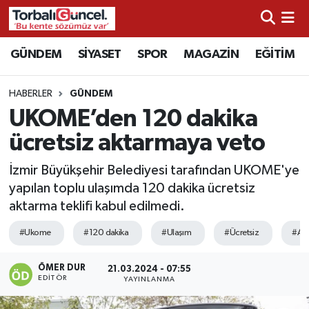
İzmir Nöbetçi Eczaneler
GÜNDEM
SİYASET
SPOR
MAGAZİN
EĞİTİM
İzmir Hava Durumu
HABERLER
GÜNDEM
UKOME’den 120 dakika
İzmir Namaz Vakitleri
ücretsiz aktarmaya veto
İzmir Trafik Yoğunluk Haritası
İzmir Büyükşehir Belediyesi tarafından UKOME'ye
yapılan toplu ulaşımda 120 dakika ücretsiz
Süper Lig Puan Durumu ve Fikstür
aktarma teklifi kabul edilmedi.
Tüm Manşetler
#Ukome
#120 dakika
#Ulaşım
#Ücretsiz
#Ak
Son Dakika Haberleri
ÖMER DUR
21.03.2024 - 07:55
EDITÖR
YAYINLANMA
Haber Arşivi