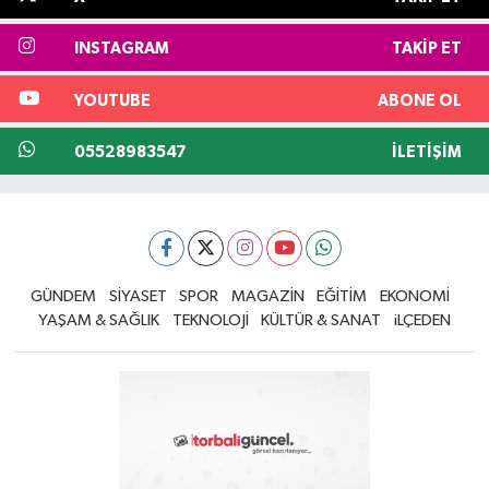
INSTAGRAM
TAKIP ET
YOUTUBE
ABONE OL
05528983547
İLETIŞIM
GÜNDEM
SİYASET
SPOR
MAGAZİN
EĞİTİM
EKONOMİ
YAŞAM & SAĞLIK
TEKNOLOJİ
KÜLTÜR & SANAT
iLÇEDEN