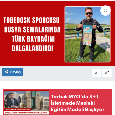
Paylaş
-
+
A
A
Torbalı MYO’da 3+1
İşletmede Mesleki
Eğitim Modeli Başlıyor