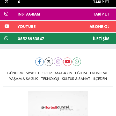
X
TAKIP ET
INSTAGRAM
TAKIP ET
YOUTUBE
ABONE OL
05528983547
İLETIŞIM
GÜNDEM
SİYASET
SPOR
MAGAZİN
EĞİTİM
EKONOMİ
YAŞAM & SAĞLIK
TEKNOLOJİ
KÜLTÜR & SANAT
iLÇEDEN