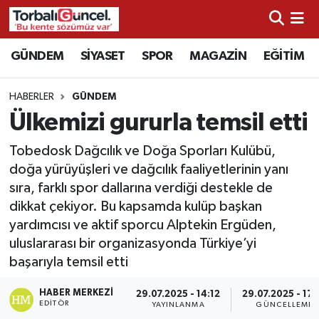
İzmir Nöbetçi Eczaneler
GÜNDEM
SİYASET
SPOR
MAGAZİN
EĞİTİM
İzmir Hava Durumu
HABERLER
GÜNDEM
Ülkemizi gururla temsil etti
İzmir Namaz Vakitleri
Tobedosk Dağcılık ve Doğa Sporları Kulübü,
İzmir Trafik Yoğunluk Haritası
doğa yürüyüşleri ve dağcılık faaliyetlerinin yanı
sıra, farklı spor dallarına verdiği destekle de
Süper Lig Puan Durumu ve Fikstür
dikkat çekiyor. Bu kapsamda kulüp başkan
yardımcısı ve aktif sporcu Alptekin Ergüden,
Tüm Manşetler
uluslararası bir organizasyonda Türkiye’yi
başarıyla temsil etti
Son Dakika Haberleri
HABER MERKEZI
29.07.2025 - 14:12
29.07.2025 - 17:
EDITÖR
YAYINLANMA
GÜNCELLEME
Haber Arşivi