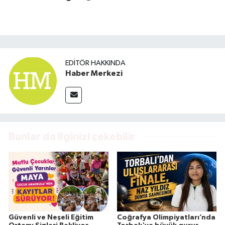
EDITÖR HAKKINDA
Haber Merkezi
Bunlar da ilginizi çekebilir
Güvenli ve Neşeli Eğitim
Coğrafya Olimpiyatları’nda