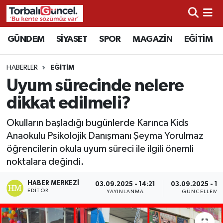
İzmir Nöbetçi Eczaneler
GÜNDEM
SİYASET
SPOR
MAGAZİN
EĞİTİM
İzmir Hava Durumu
HABERLER
EĞİTİM
Uyum sürecinde nelere
İzmir Namaz Vakitleri
dikkat edilmeli?
İzmir Trafik Yoğunluk Haritası
Okulların başladığı bugünlerde Karınca Kids
Anaokulu Psikolojik Danışmanı Şeyma Yorulmaz
Süper Lig Puan Durumu ve Fikstür
öğrencilerin okula uyum süreci ile ilgili önemli
noktalara değindi.
Tüm Manşetler
HABER MERKEZI
03.09.2025 - 14:21
03.09.2025 - 16
Son Dakika Haberleri
EDITÖR
YAYINLANMA
GÜNCELLEME
Haber Arşivi