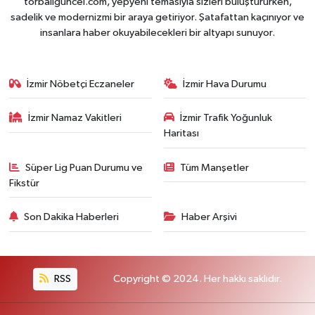
torbaliguncel.com, yepyeni temasıyla sizleri buluştururken,
sadelik ve modernizmi bir araya getiriyor. Şatafattan kaçınıyor ve
insanlara haber okuyabilecekleri bir altyapı sunuyor.
İzmir Nöbetçi Eczaneler
İzmir Hava Durumu
İzmir Namaz Vakitleri
İzmir Trafik Yoğunluk
Haritası
Süper Lig Puan Durumu ve
Tüm Manşetler
Fikstür
Son Dakika Haberleri
Haber Arşivi
RSS
Copyright © 2024. Her hakkı saklıdır.