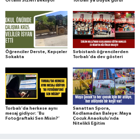
Ortamı Sizleri Bekliyor
Torbalı'ya büyük gurur
Öğrenciler Derste, Kepçeler
Sırbistanlı öğrencilerden
Sokakta
Torbalı'da dev gösteri
Torbalı'da herkese aynı
Sanattan Spora,
mesaj gidiyor: ‘Bu
Kodlamadan Baleye: Maya
Fotoğraftaki Sen Misin?’
Çocuk Anaokulu’nda
Nitelikli Eğitim