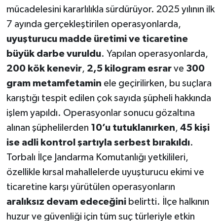
mücadelesini kararlılıkla sürdürüyor. 2025 yılının ilk
7 ayında gerçekleştirilen operasyonlarda,
uyuşturucu madde üretimi ve ticaretine
büyük darbe vuruldu
. Yapılan operasyonlarda,
200 kök kenevir
,
2,5 kilogram esrar
ve
300
gram metamfetamin
ele geçirilirken, bu suçlara
karıştığı tespit edilen çok sayıda şüpheli hakkında
işlem yapıldı. Operasyonlar sonucu gözaltına
alınan şüphelilerden
10’u tutuklanırken
,
45 kişi
ise adli kontrol şartıyla serbest bırakıldı
.
Torbalı İlçe Jandarma Komutanlığı yetkilileri,
özellikle kırsal mahallelerde uyuşturucu ekimi ve
ticaretine karşı yürütülen operasyonların
aralıksız devam edeceğini
belirtti. İlçe halkının
huzur ve güvenliği için tüm suç türleriyle etkin