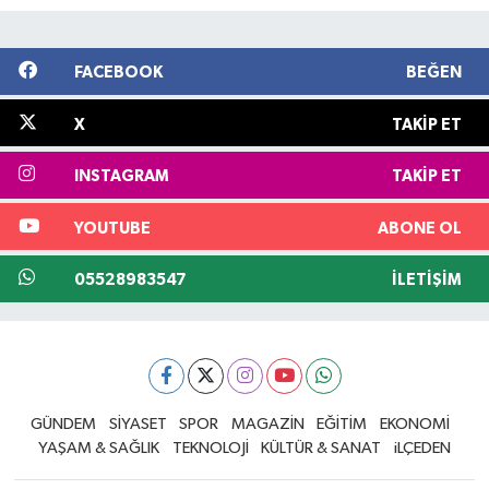
FACEBOOK
BEĞEN
X
TAKIP ET
INSTAGRAM
TAKIP ET
YOUTUBE
ABONE OL
05528983547
İLETIŞIM
GÜNDEM
SİYASET
SPOR
MAGAZİN
EĞİTİM
EKONOMİ
YAŞAM & SAĞLIK
TEKNOLOJİ
KÜLTÜR & SANAT
iLÇEDEN