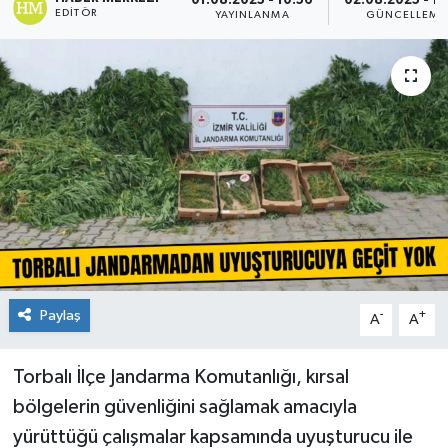
01.08.2025 - 10:56
02.08.2025 - 12
EDITÖR
YAYINLANMA
GÜNCELLEME
Paylaş
-
+
A
A
Torbalı İlçe Jandarma Komutanlığı, kırsal
bölgelerin güvenliğini sağlamak amacıyla
yürüttüğü çalışmalar kapsamında uyuşturucu ile