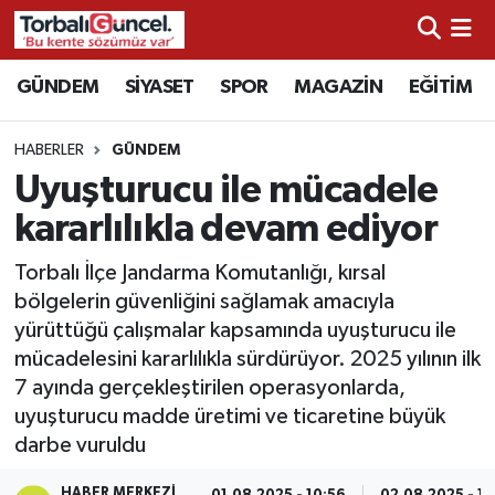
İzmir Nöbetçi Eczaneler
GÜNDEM
SİYASET
SPOR
MAGAZİN
EĞİTİM
İzmir Hava Durumu
HABERLER
GÜNDEM
Uyuşturucu ile mücadele
İzmir Namaz Vakitleri
kararlılıkla devam ediyor
İzmir Trafik Yoğunluk Haritası
Torbalı İlçe Jandarma Komutanlığı, kırsal
bölgelerin güvenliğini sağlamak amacıyla
Süper Lig Puan Durumu ve Fikstür
yürüttüğü çalışmalar kapsamında uyuşturucu ile
mücadelesini kararlılıkla sürdürüyor. 2025 yılının ilk
Tüm Manşetler
7 ayında gerçekleştirilen operasyonlarda,
uyuşturucu madde üretimi ve ticaretine büyük
Son Dakika Haberleri
darbe vuruldu
Haber Arşivi
HABER MERKEZI