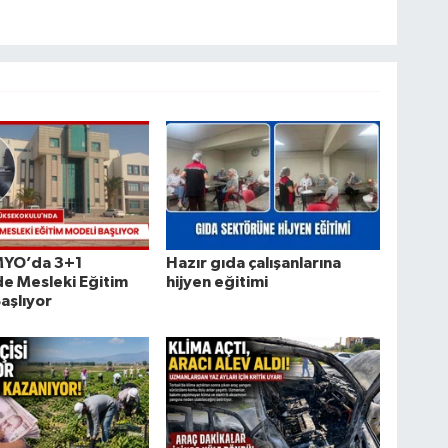
 MYO’da 3+1
Hazır gıda çalışanlarına
e Mesleki Eğitim
hijyen eğitimi
aşlıyor