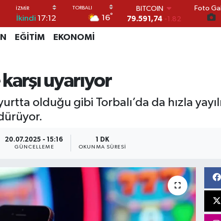
Foto Gal
DOLAR
°
16
İkindi
17:12
45,43620
0.02
EURO
İN
EĞİTİM
EKONOMİ
53,38690
0.19
STERLİN
61,60380
0.18
G.ALTIN
karşı uyarıyor
6862,09000
0.19
BİST100
urtta olduğu gibi Torbalı’da da hızla yayıl
14.598,00
0
BITCOIN
dürüyor.
79.591,74
-1.82
20.07.2025 - 15:16
1 DK
GÜNCELLEME
OKUNMA SÜRESI