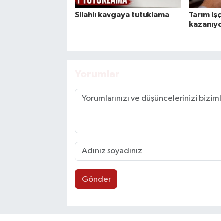
Silahlı kavgaya tutuklama
Tarım işç
kazanıy
Yorumlar
Gönder