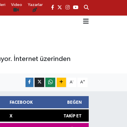
eri
Video
Yazarlar
ıyor. İnternet üzerinden
-
+
A
A
FACEBOOK
BEĞEN
X
TAKIP ET