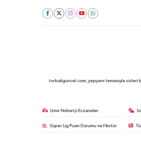
torbaliguncel.com, yepyeni temasıyla sizleri b
İzmir Nöbetçi Eczaneler
İ
Süper Lig Puan Durumu ve Fikstür
Tü