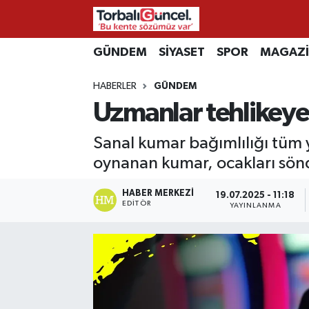
İzmir Nöbetçi Eczaneler
GÜNDEM
SİYASET
SPOR
MAGAZ
HABERLER
GÜNDEM
İzmir Hava Durumu
Uzmanlar tehlikeye 
İzmir Namaz Vakitleri
Sanal kumar bağımlılığı tüm y
İzmir Trafik Yoğunluk Haritası
oynanan kumar, ocakları sön
Süper Lig Puan Durumu ve Fikstür
HABER MERKEZI
19.07.2025 - 11:18
EDITÖR
YAYINLANMA
Tüm Manşetler
Son Dakika Haberleri
Haber Arşivi