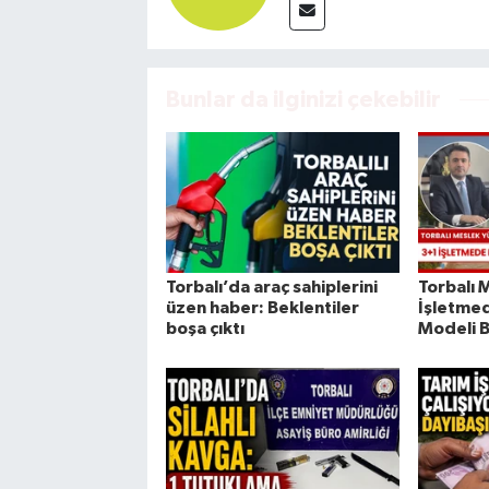
Bunlar da ilginizi çekebilir
Torbalı’da araç sahiplerini
Torbalı
üzen haber: Beklentiler
İşletmed
boşa çıktı
Modeli B