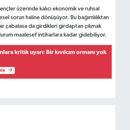
gençler üzerinde kalıcı ekonomik ve ruhsal
tlesel sorun haline dönüşüyor. Bu bağımlılıktan
r çabalasa da girdikleri girdaptan çıkmak
durum maalesef intiharlara kadar gidebiliyor.
ara kritik uyarı: Bir kıvılcım ormanı yok
üle