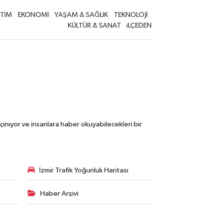
İTİM
EKONOMİ
YAŞAM & SAĞLIK
TEKNOLOJİ
KÜLTÜR & SANAT
iLÇEDEN
çınıyor ve insanlara haber okuyabilecekleri bir
İzmir Trafik Yoğunluk Haritası
Haber Arşivi