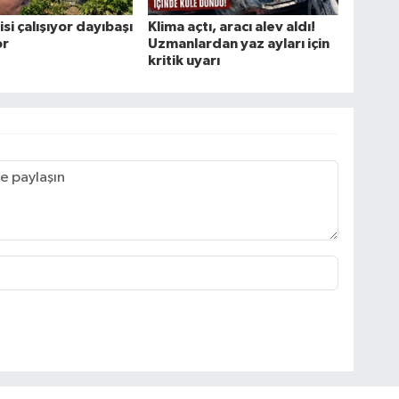
isi çalışıyor dayıbaşı
Klima açtı, aracı alev aldı!
or
Uzmanlardan yaz ayları için
kritik uyarı