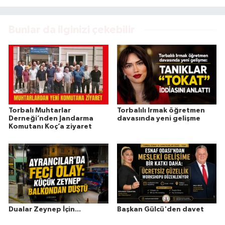
Bunlar da ilginizi çekebilir
Torbalı Muhtarlar
Torbalılı Irmak öğretmen
Derneği’nden Jandarma
davasında yeni gelişme
Komutanı Koç’a ziyaret
Dualar Zeynep İçin...
Başkan Gülcü'den davet