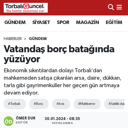
İzmir Nöbetçi Eczaneler
GÜNDEM
SİYASET
SPOR
MAGAZİN
EĞİTİM
İzmir Hava Durumu
HABERLER
GÜNDEM
Vatandaş borç batağında
İzmir Namaz Vakitleri
yüzüyor
İzmir Trafik Yoğunluk Haritası
Ekonomik sıkıntılardan dolayı Torbalı’dan
mahkemeden satışa çıkarılan arsa, daire, dükkan,
Süper Lig Puan Durumu ve Fikstür
tarla gibi gayrimenkuller her geçen gün artmaya
devam ediyor.
Tüm Manşetler
#Torbalı
#Borç
#Icra
#Mahkeme
#Satılık daire
Son Dakika Haberleri
ÖMER DUR
30.01.2024 - 08:35
EDITÖR
Haber Arşivi
YAYINLANMA