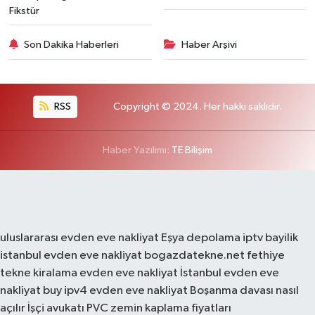
Fikstür
Son Dakika Haberleri
Haber Arşivi
RSS
Copyright © 2024. Her hakkı saklıdır.
Haber Yazılımı:
TE Bilişim
uluslararası evden eve nakliyat
Eşya depolama
iptv bayilik
istanbul evden eve nakliyat
bogazdatekne.net
fethiye
tekne kiralama
evden eve nakliyat
İstanbul evden eve
nakliyat
buy ipv4
evden eve nakliyat
Boşanma davası nasıl
açılır
İşçi avukatı
PVC zemin kaplama fiyatları