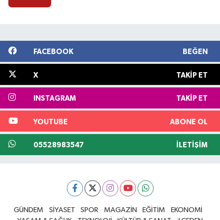
FACEBOOK
BEĞEN
X
TAKIP ET
INSTAGRAM
TAKIP ET
YOUTUBE
ABONE OL
05528983547
İLETIŞIM
GÜNDEM
SİYASET
SPOR
MAGAZİN
EĞİTİM
EKONOMİ