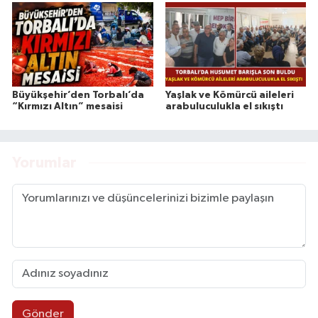
Büyükşehir’den Torbalı’da
Yaşlak ve Kömürcü aileleri
“Kırmızı Altın” mesaisi
arabuluculukla el sıkıştı
Yorumlar
Gönder