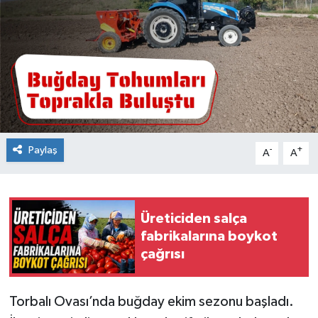
Paylaş
-
+
A
A
Üreticiden salça
fabrikalarına boykot
çağrısı
Torbalı Ovası’nda buğday ekim sezonu başladı.