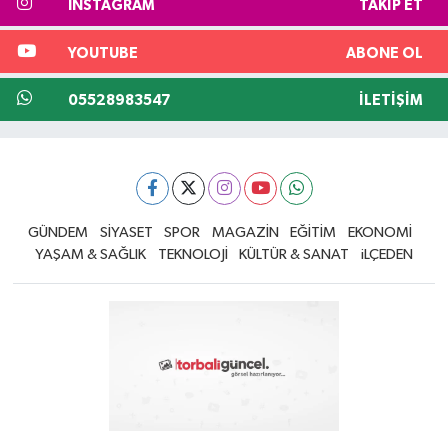
INSTAGRAM
TAKIP ET
YOUTUBE
ABONE OL
05528983547
İLETIŞIM
GÜNDEM
SİYASET
SPOR
MAGAZİN
EĞİTİM
EKONOMİ
YAŞAM & SAĞLIK
TEKNOLOJİ
KÜLTÜR & SANAT
iLÇEDEN