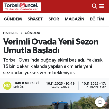
İzmir Nöbetçi Eczaneler
GÜNDEM
SİYASET
SPOR
MAGAZİN
EĞİTİM
İzmir Hava Durumu
HABERLER
GÜNDEM
Verimli Ovada Yeni Sezon
İzmir Namaz Vakitleri
Umutla Başladı
İzmir Trafik Yoğunluk Haritası
Torbalı Ovası’nda buğday ekimi başladı. Yaklaşık
15 bin dekarlık alanda yapılan ekimlerle yeni
Süper Lig Puan Durumu ve Fikstür
sezondan yüksek verim bekleniyor.
Tüm Manşetler
HABER MERKEZI
10.11.2025 - 10:49
10.11.2025 - 17:2
EDITÖR
YAYINLANMA
GÜNCELLEME
Son Dakika Haberleri
Haber Arşivi