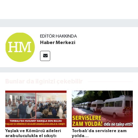
EDITÖR HAKKINDA
Haber Merkezi
Bunlar da ilginizi çekebilir
Yaşlak ve Kömürcü aileleri
Torbalı’da servislere zam
arabuluculukla el sıkıştı
yolda…