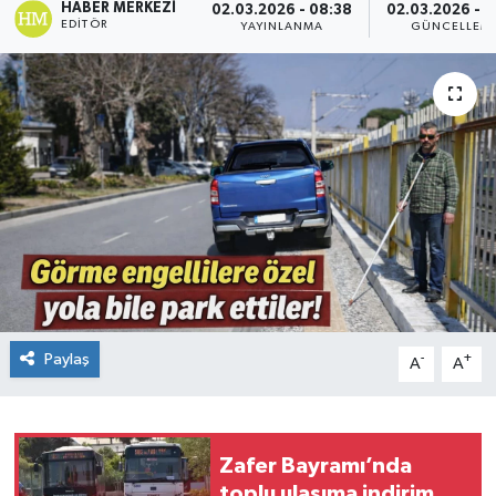
HABER MERKEZI
02.03.2026 - 08:38
02.03.2026 - 1
EDITÖR
YAYINLANMA
GÜNCELLEM
Paylaş
-
+
A
A
Zafer Bayramı’nda
toplu ulaşıma indirim