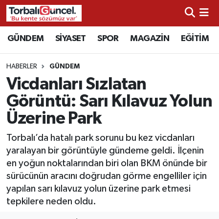
İzmir Nöbetçi Eczaneler
GÜNDEM
SİYASET
SPOR
MAGAZİN
EĞİTİM
İzmir Hava Durumu
HABERLER
GÜNDEM
Vicdanları Sızlatan
İzmir Namaz Vakitleri
Görüntü: Sarı Kılavuz Yolun
İzmir Trafik Yoğunluk Haritası
Üzerine Park
Süper Lig Puan Durumu ve Fikstür
Torbalı’da hatalı park sorunu bu kez vicdanları
yaralayan bir görüntüyle gündeme geldi. İlçenin
Tüm Manşetler
en yoğun noktalarından biri olan BKM önünde bir
sürücünün aracını doğrudan görme engelliler için
Son Dakika Haberleri
yapılan sarı kılavuz yolun üzerine park etmesi
tepkilere neden oldu.
Haber Arşivi