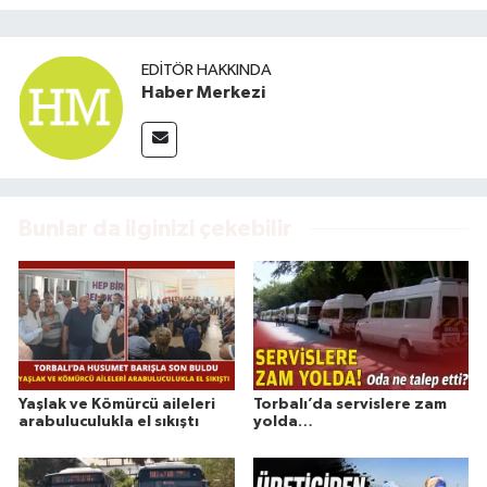
EDITÖR HAKKINDA
Haber Merkezi
Bunlar da ilginizi çekebilir
Yaşlak ve Kömürcü aileleri
Torbalı’da servislere zam
arabuluculukla el sıkıştı
yolda…