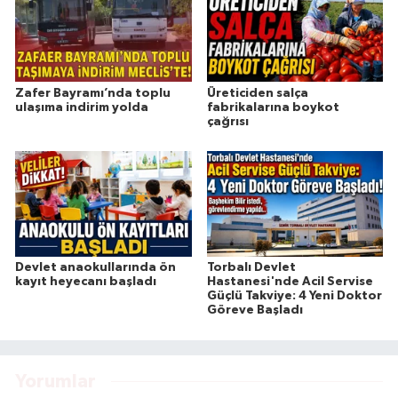
Zafer Bayramı’nda toplu
Üreticiden salça
ulaşıma indirim yolda
fabrikalarına boykot
çağrısı
Devlet anaokullarında ön
Torbalı Devlet
kayıt heyecanı başladı
Hastanesi'nde Acil Servise
Güçlü Takviye: 4 Yeni Doktor
Göreve Başladı
Yorumlar