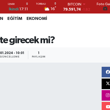
Foto Gal
BITCOIN
°
16
İkindi
17:11
79.591,74
-1.82
DOLAR
İN
EĞİTİM
EKONOMİ
45,43620
0.02
EURO
53,38690
0.19
STERLİN
te girecek mi?
61,60380
0.18
G.ALTIN
6862,09000
0.19
01.2024 - 10:01
1
BİST100
GÜNCELLEME
PAYLAŞIM
14.598,00
0