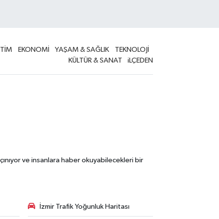
İTİM
EKONOMİ
YAŞAM & SAĞLIK
TEKNOLOJİ
KÜLTÜR & SANAT
iLÇEDEN
çınıyor ve insanlara haber okuyabilecekleri bir
İzmir Trafik Yoğunluk Haritası