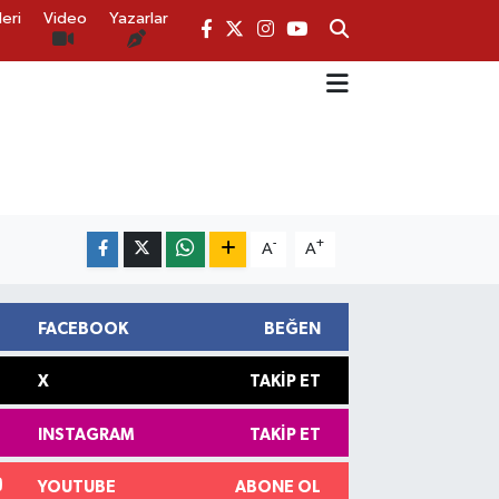
eri
Video
Yazarlar
-
+
A
A
FACEBOOK
BEĞEN
X
TAKIP ET
INSTAGRAM
TAKIP ET
YOUTUBE
ABONE OL