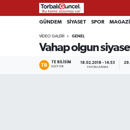
İzmir Nöbetçi Eczaneler
GÜNDEM
SİYASET
SPOR
MAGAZ
VIDEO GALERI
GENEL
İzmir Hava Durumu
Vahap olgun siyase
İzmir Namaz Vakitleri
TE BILISIM
18.02.2018 - 14:53
29.
İzmir Trafik Yoğunluk Haritası
EDITÖR
YAYINLANMA
Süper Lig Puan Durumu ve Fikstür
Tüm Manşetler
Son Dakika Haberleri
Haber Arşivi