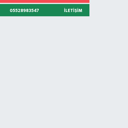
05528983547
İLETIŞIM