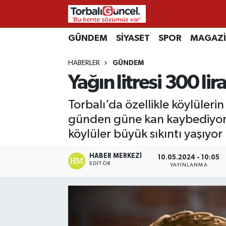
İzmir Nöbetçi Eczaneler
GÜNDEM
SİYASET
SPOR
MAGAZ
HABERLER
GÜNDEM
İzmir Hava Durumu
Yağın litresi 300 l
İzmir Namaz Vakitleri
Torbalı’da özellikle köylüleri
İzmir Trafik Yoğunluk Haritası
günden güne kan kaybediyor. P
köylüler büyük sıkıntı yaşıyor
Süper Lig Puan Durumu ve Fikstür
HABER MERKEZI
10.05.2024 - 10:05
EDITÖR
YAYINLANMA
Tüm Manşetler
Son Dakika Haberleri
Haber Arşivi