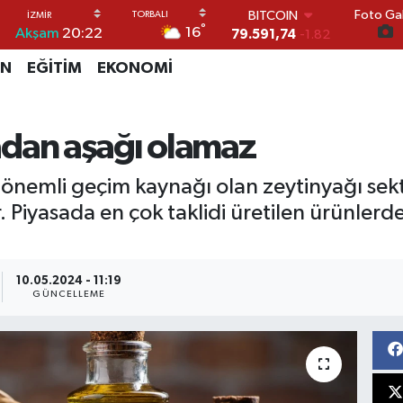
79.591,74
-1.82
Foto Gal
DOLAR
°
16
Akşam
20:22
45,43620
0.02
EURO
İN
EĞİTİM
EKONOMİ
53,38690
0.19
STERLİN
61,60380
0.18
iradan aşağı olamaz
G.ALTIN
6862,09000
0.19
BİST100
n önemli geçim kaynağı olan zeytinyağı sekt
14.598,00
0
iyasada en çok taklidi üretilen ürünlerden
10.05.2024 - 11:19
GÜNCELLEME