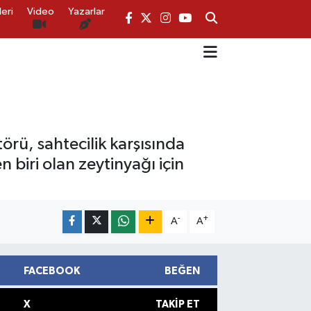
eri
Video
Yazarlar
örü, sahtecilik karşısında
 biri olan zeytinyağı için
-
+
A
A
FACEBOOK
BEĞEN
X
TAKIP ET