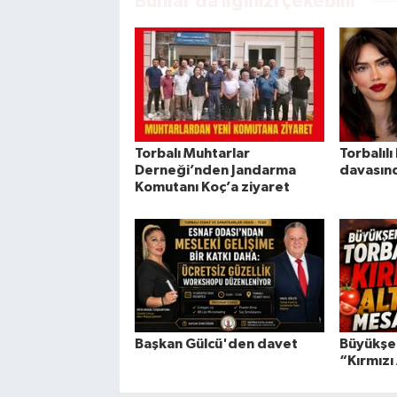
Bunlar da ilginizi çekebilir
Torbalı Muhtarlar
Torbalıl
Derneği’nden Jandarma
davasınd
Komutanı Koç’a ziyaret
Başkan Gülcü'den davet
Büyükşeh
“Kırmızı