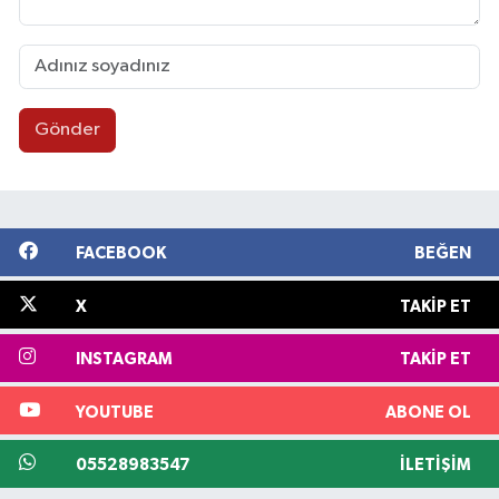
Gönder
FACEBOOK
BEĞEN
X
TAKIP ET
INSTAGRAM
TAKIP ET
YOUTUBE
ABONE OL
05528983547
İLETIŞIM