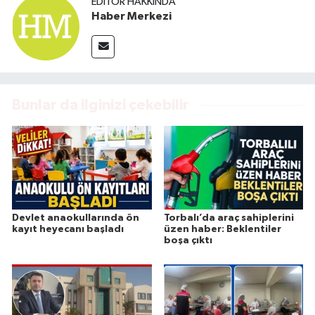
EDITÖR HAKKINDA
Haber Merkezi
Bunlar da ilginizi çekebilir
Devlet anaokullarında ön
Torbalı’da araç sahiplerini
kayıt heyecanı başladı
üzen haber: Beklentiler
boşa çıktı