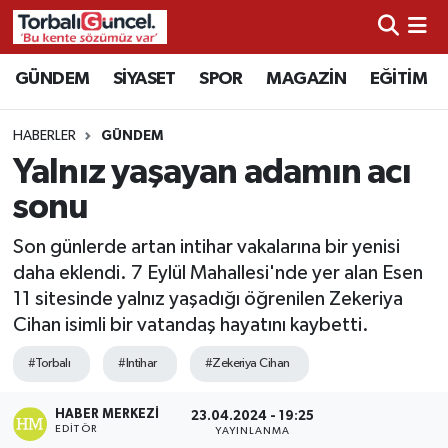
İzmir Nöbetçi Eczaneler
GÜNDEM
SİYASET
SPOR
MAGAZİN
EĞİTİM
İzmir Hava Durumu
HABERLER
GÜNDEM
Yalnız yaşayan adamın acı
İzmir Namaz Vakitleri
sonu
İzmir Trafik Yoğunluk Haritası
Son günlerde artan intihar vakalarına bir yenisi
daha eklendi. 7 Eylül Mahallesi'nde yer alan Esen
Süper Lig Puan Durumu ve Fikstür
11 sitesinde yalnız yaşadığı öğrenilen Zekeriya
Cihan isimli bir vatandaş hayatını kaybetti.
Tüm Manşetler
#Torbalı
#Intihar
#Zekeriya Cihan
Son Dakika Haberleri
HABER MERKEZI
23.04.2024 - 19:25
EDITÖR
Haber Arşivi
YAYINLANMA