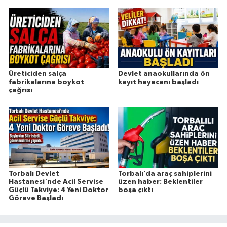
Üreticiden salça
Devlet anaokullarında ön
fabrikalarına boykot
kayıt heyecanı başladı
çağrısı
Torbalı Devlet
Torbalı’da araç sahiplerini
Hastanesi'nde Acil Servise
üzen haber: Beklentiler
Güçlü Takviye: 4 Yeni Doktor
boşa çıktı
Göreve Başladı