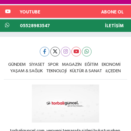
YOUTUBE
ABONE OL
05528983547
İLETIŞIM
GÜNDEM
SİYASET
SPOR
MAGAZİN
EĞİTİM
EKONOMİ
YAŞAM & SAĞLIK
TEKNOLOJİ
KÜLTÜR & SANAT
iLÇEDEN
torbaliguncel.com, yepyeni temasıyla sizleri buluştururken,