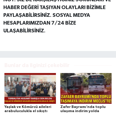
HABER DEĞERİ TAŞIYAN OLAYLARI BİZİMLE
PAYLAŞABİLİRSİNİZ. SOSYAL MEDYA
HESAPLARIMIZDAN 7/24 BİZE
ULAŞABİLİRSİNİZ.
Bunlar da ilginizi çekebilir
Yaşlak ve Kömürcü aileleri
Zafer Bayramı’nda toplu
arabuluculukla el sıkıştı
ulaşıma indirim yolda