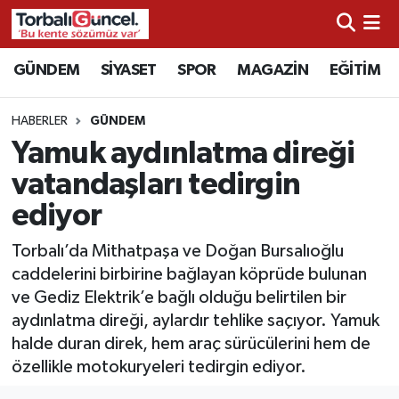
İzmir Nöbetçi Eczaneler
GÜNDEM
SİYASET
SPOR
MAGAZİN
EĞİTİM
İzmir Hava Durumu
HABERLER
GÜNDEM
Yamuk aydınlatma direği
İzmir Namaz Vakitleri
vatandaşları tedirgin
İzmir Trafik Yoğunluk Haritası
ediyor
Süper Lig Puan Durumu ve Fikstür
Torbalı’da Mithatpaşa ve Doğan Bursalıoğlu
caddelerini birbirine bağlayan köprüde bulunan
Tüm Manşetler
ve Gediz Elektrik’e bağlı olduğu belirtilen bir
aydınlatma direği, aylardır tehlike saçıyor. Yamuk
Son Dakika Haberleri
halde duran direk, hem araç sürücülerini hem de
özellikle motokuryeleri tedirgin ediyor.
Haber Arşivi