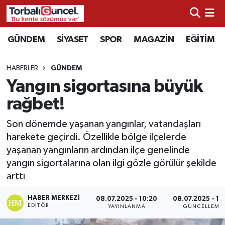
İzmir Nöbetçi Eczaneler
GÜNDEM
SİYASET
SPOR
MAGAZİN
EĞİTİM
İzmir Hava Durumu
HABERLER
GÜNDEM
Yangın sigortasına büyük
İzmir Namaz Vakitleri
rağbet!
İzmir Trafik Yoğunluk Haritası
Son dönemde yaşanan yangınlar, vatandaşları
harekete geçirdi. Özellikle bölge ilçelerde
Süper Lig Puan Durumu ve Fikstür
yaşanan yangınların ardından ilçe genelinde
yangın sigortalarına olan ilgi gözle görülür şekilde
Tüm Manşetler
arttı
Son Dakika Haberleri
HABER MERKEZI
08.07.2025 - 10:20
08.07.2025 - 12
EDITÖR
YAYINLANMA
GÜNCELLEME
Haber Arşivi