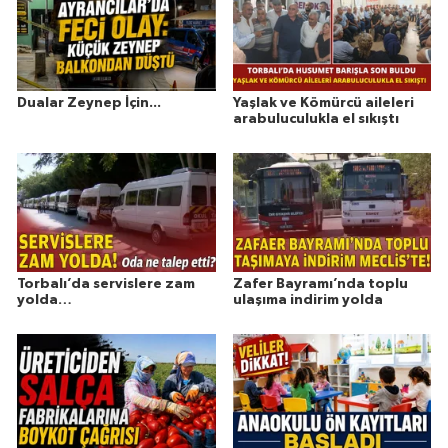
Dualar Zeynep İçin...
Yaşlak ve Kömürcü aileleri
arabuluculukla el sıkıştı
Torbalı’da servislere zam
Zafer Bayramı’nda toplu
yolda…
ulaşıma indirim yolda