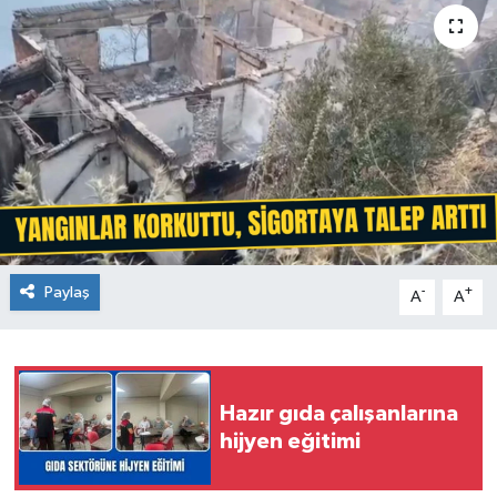
Paylaş
-
+
A
A
Hazır gıda çalışanlarına
hijyen eğitimi