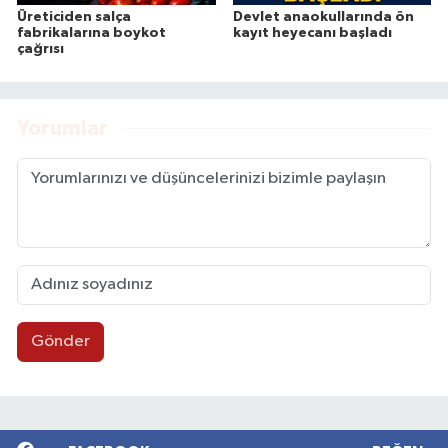
Üreticiden salça
Devlet anaokullarında ön
fabrikalarına boykot
kayıt heyecanı başladı
çağrısı
Yorumlar
Gönder