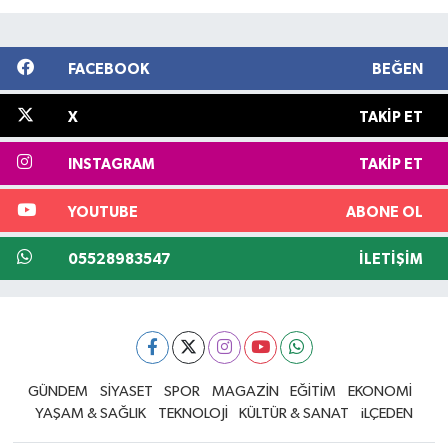
FACEBOOK
BEĞEN
X
TAKIP ET
INSTAGRAM
TAKIP ET
YOUTUBE
ABONE OL
05528983547
İLETIŞIM
GÜNDEM
SİYASET
SPOR
MAGAZİN
EĞİTİM
EKONOMİ
YAŞAM & SAĞLIK
TEKNOLOJİ
KÜLTÜR & SANAT
iLÇEDEN