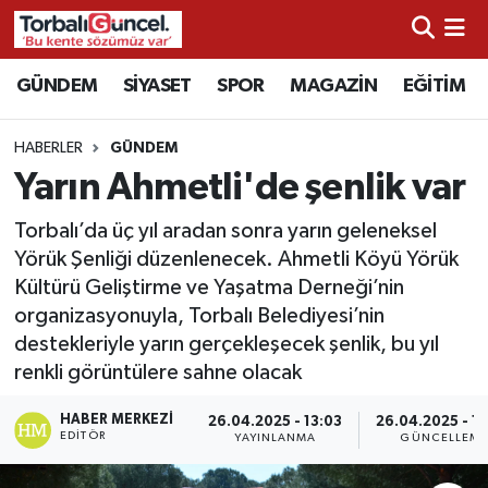
İzmir Nöbetçi Eczaneler
GÜNDEM
SİYASET
SPOR
MAGAZİN
EĞİTİM
İzmir Hava Durumu
HABERLER
GÜNDEM
Yarın Ahmetli'de şenlik var
İzmir Namaz Vakitleri
Torbalı’da üç yıl aradan sonra yarın geleneksel
İzmir Trafik Yoğunluk Haritası
Yörük Şenliği düzenlenecek. Ahmetli Köyü Yörük
Kültürü Geliştirme ve Yaşatma Derneği’nin
Süper Lig Puan Durumu ve Fikstür
organizasyonuyla, Torbalı Belediyesi’nin
destekleriyle yarın gerçekleşecek şenlik, bu yıl
Tüm Manşetler
renkli görüntülere sahne olacak
Son Dakika Haberleri
HABER MERKEZI
26.04.2025 - 13:03
26.04.2025 - 1
EDITÖR
YAYINLANMA
GÜNCELLEM
Haber Arşivi