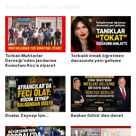
Bunlar da ilginizi çekebilir
Torbalı Muhtarlar
Torbalılı Irmak öğretmen
Derneği’nden Jandarma
davasında yeni gelişme
Komutanı Koç’a ziyaret
Dualar Zeynep İçin...
Başkan Gülcü'den davet