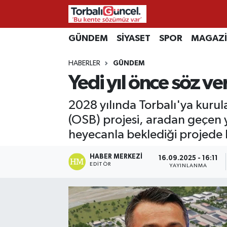
İzmir Nöbetçi Eczaneler
GÜNDEM
SİYASET
SPOR
MAGAZ
HABERLER
GÜNDEM
İzmir Hava Durumu
Yedi yıl önce söz ve
İzmir Namaz Vakitleri
2028 yılında Torbalı'ya kurul
İzmir Trafik Yoğunluk Haritası
(OSB) projesi, aradan geçen y
heyecanla beklediği projede 
Süper Lig Puan Durumu ve Fikstür
HABER MERKEZI
16.09.2025 - 16:11
EDITÖR
YAYINLANMA
Tüm Manşetler
Son Dakika Haberleri
Haber Arşivi