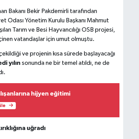
n Bakanı Bekir Pakdemirli tarafından
ret Odası Yönetim Kurulu Başkanı Mahmut
ılan Tarım ve Besi Hayvancılığı OSB projesi,
eçinen vatandaşlar için umut olmuştu.
çekildiği ve projenin kısa sürede başlayacağı
di yılın
sonunda ne bir temel atıldı, ne de
dı.
lışanlarına hijyen eğitimi
üle
ırıklığına uğradı