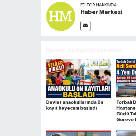
EDITÖR HAKKINDA
Haber Merkezi
Bunlar da ilginizi çekebilir
Devlet anaokullarında ön
Torbalı 
kayıt heyecanı başladı
Hastanes
Güçlü Ta
Göreve 