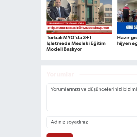
Torbalı MYO’da 3+1
Hazır gı
İşletmede Mesleki Eğitim
hijyen e
Modeli Başlıyor
Yorumlar