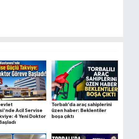
Devlet
Torbalı’da araç sahiplerini
i'nde Acil Servise
üzen haber: Beklentiler
kviye: 4 Yeni Doktor
boşa çıktı
Başladı