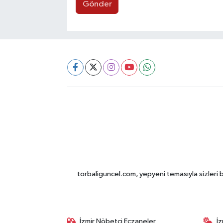
Gönder
torbaliguncel.com, yepyeni temasıyla sizleri b
İzmir Nöbetçi Eczaneler
İ