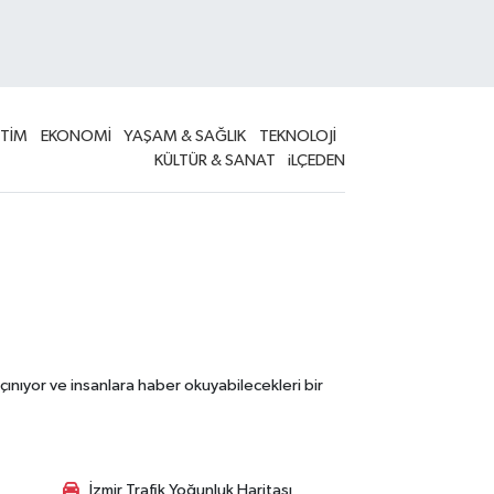
İTİM
EKONOMİ
YAŞAM & SAĞLIK
TEKNOLOJİ
KÜLTÜR & SANAT
iLÇEDEN
çınıyor ve insanlara haber okuyabilecekleri bir
İzmir Trafik Yoğunluk Haritası