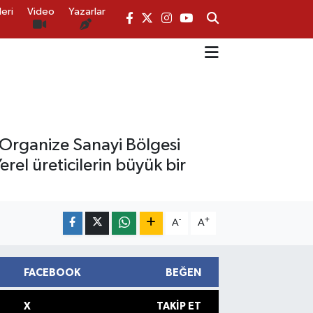
eri
Video
Yazarlar
ı Organize Sanayi Bölgesi
rel üreticilerin büyük bir
-
+
A
A
FACEBOOK
BEĞEN
X
TAKIP ET