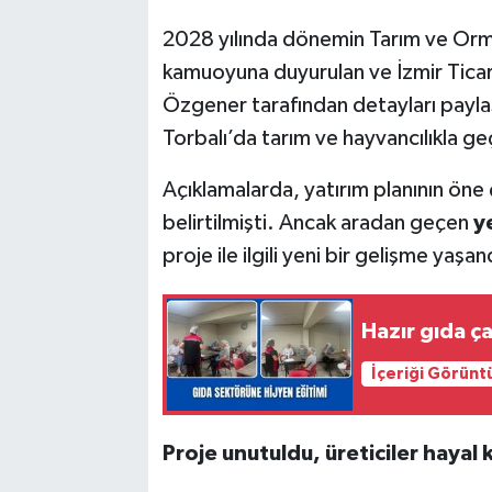
2028 yılında dönemin Tarım ve Orma
kamuoyuna duyurulan ve İzmir Tica
Özgener tarafından detayları paylaş
Torbalı’da tarım ve hayvancılıkla g
Açıklamalarda, yatırım planının öne 
belirtilmişti. Ancak aradan geçen
ye
proje ile ilgili yeni bir gelişme yaşan
Hazır gıda ça
İçeriği Görünt
Proje unutuldu, üreticiler hayal k