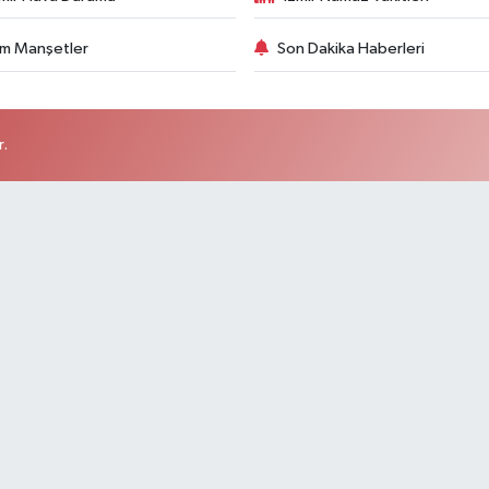
m Manşetler
Son Dakika Haberleri
r.