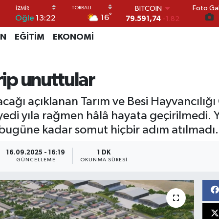
Foto Gal
DOLAR
°
16
Öğle
13:22
45,43620
0.02
EURO
İN
EĞİTİM
EKONOMİ
53,38690
0.19
STERLİN
61,60380
0.18
G.ALTIN
rip unuttular
6862,09000
0.19
BİST100
acağı açıklanan Tarım ve Besi Hayvancılığ
14.598,00
0
BITCOIN
edi yıla rağmen hâlâ hayata geçirilmedi. Ye
79.591,74
-1.82
bugüne kadar somut hiçbir adım atılmadı.
16.09.2025 - 16:19
1 DK
GÜNCELLEME
OKUNMA SÜRESI