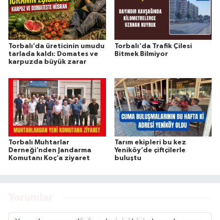
Torbalı’da üreticinin umudu
Torbalı'da Trafik Çilesi
tarlada kaldı: Domates ve
Bitmek Bilmiyor
karpuzda büyük zarar
Torbalı Muhtarlar
Tarım ekipleri bu kez
Derneği’nden Jandarma
Yeniköy’de çiftçilerle
Komutanı Koç’a ziyaret
buluştu
Yorumlar