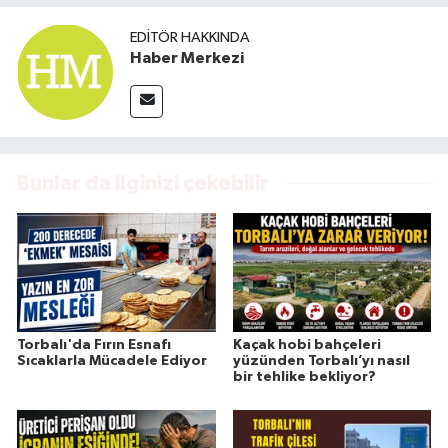
EDITÖR HAKKINDA
Haber Merkezi
Bunlar da ilginizi çekebilir
Torbalı'da Fırın Esnafı
Kaçak hobi bahçeleri
Sıcaklarla Mücadele Ediyor
yüzünden Torbalı’yı nasıl
bir tehlike bekliyor?