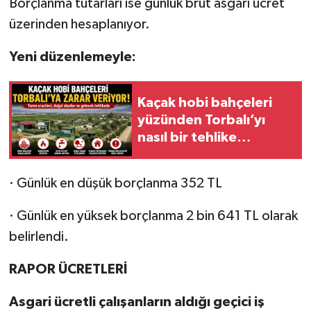
Borçlanma tutarları ise günlük brüt asgari ücret
üzerinden hesaplanıyor.
Yeni düzenlemeyle:
Kaçak hobi bahçeleri
yüzünden Torbalı’yı
nasıl bir tehlike
bekliyor?
· Günlük en düşük borçlanma 352 TL
· Günlük en yüksek borçlanma 2 bin 641 TL olarak
belirlendi.
RAPOR ÜCRETLERİ
Asgari ücretli çalışanların aldığı geçici iş