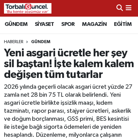
İzmir Nöbetçi Eczaneler
GÜNDEM
SİYASET
SPOR
MAGAZİN
EĞİTİM
İzmir Hava Durumu
HABERLER
GÜNDEM
Yeni asgari ücretle her şey
İzmir Namaz Vakitleri
sil baştan! İşte kalem kalem
İzmir Trafik Yoğunluk Haritası
değişen tüm tutarlar
Süper Lig Puan Durumu ve Fikstür
2026 yılında geçerli olacak asgari ücret yüzde 27
zamla net 28 bin 75 TL olarak belirlendi. Yeni
Tüm Manşetler
asgari ücretle birlikte işsizlik maaşı, kıdem
tazminatı, rapor parası, stajyer ücretleri, askerlik
Son Dakika Haberleri
ve doğum borçlanması, GSS primi, BES kesintisi
ile isteğe bağlı sigorta ödemeleri de yeniden
Haber Arşivi
hesaplandı. Düzenleme, milyonlarca çalışanın