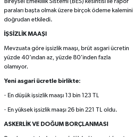
Bireysel Emeklilik Sistemi (BES) kesintisi ile rapor
paraları başta olmak üzere birçok ödeme kalemini
doğrudan etkiledi.
İŞSİZLİK MAAŞI
Mevzuata göre işsizlik maaşı, brüt asgari ücretin
yüzde 40'ından az, yüzde 80'inden fazla
olamıyor.
Yeni asgari ücretle birlikte:
· En düşük işsizlik maaşı 13 bin 123 TL
· En yüksek işsizlik maaşı 26 bin 221 TL oldu.
ASKERLİK VE DOĞUM BORÇLANMASI