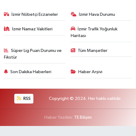
İzmir Nöbetçi Eczaneler
İzmir Hava Durumu
İzmir Namaz Vakitleri
İzmir Trafik Yoğunluk
Haritası
Süper Lig Puan Durumu ve
Tüm Manşetler
Fikstür
Son Dakika Haberleri
Haber Arşivi
RSS
Copyright © 2024. Her hakkı saklıdır.
Haber Yazılımı:
TE Bilişim