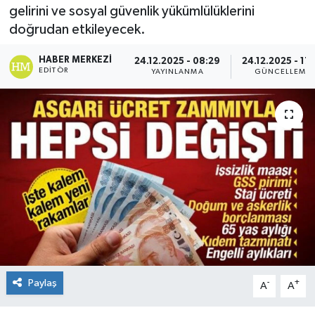
gelirini ve sosyal güvenlik yükümlülüklerini
doğrudan etkileyecek.
HABER MERKEZI
24.12.2025 - 08:29
24.12.2025 - 17:
EDITÖR
YAYINLANMA
GÜNCELLEME
Paylaş
-
+
A
A