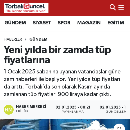
İzmir Nöbetçi Eczaneler
GÜNDEM
SİYASET
SPOR
MAGAZİN
EĞİTİM
İzmir Hava Durumu
HABERLER
GÜNDEM
Yeni yılda bir zamda tüp
İzmir Namaz Vakitleri
fiyatlarına
İzmir Trafik Yoğunluk Haritası
1 Ocak 2025 sabahına uyanan vatandaşlar güne
zam haberleri ile başlıyor. Yeni yılda tüp fiyatları
Süper Lig Puan Durumu ve Fikstür
da arttı. Torbalı’da son olarak Kasım ayında
zamlanan tüp fiyatları 900 liraya kadar çıktı.
Tüm Manşetler
HABER MERKEZI
02.01.2025 - 08:21
02.01.2025 - 16
Son Dakika Haberleri
EDITÖR
YAYINLANMA
GÜNCELLEME
Haber Arşivi