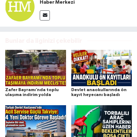
Haber Merkezi
Bunlar da ilginizi çekebilir
Zafer Bayramı’nda toplu
Devlet anaokullarında ön
ulaşıma indirim yolda
kayıt heyecanı başladı