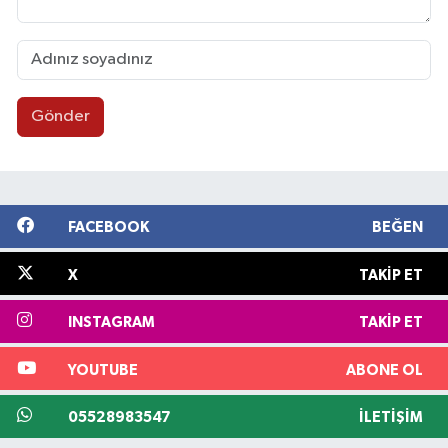
Gönder
FACEBOOK
BEĞEN
X
TAKIP ET
INSTAGRAM
TAKIP ET
YOUTUBE
ABONE OL
05528983547
İLETIŞIM