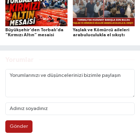
Büyükşehir’den Torbalı’da
Yaşlak ve Kömürcü aileleri
“Kırmızı Altın” mesaisi
arabuluculukla el sıkıştı
Yorumlar
Gönder