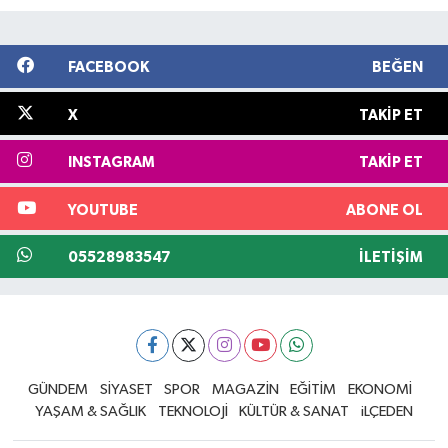
FACEBOOK
BEĞEN
X
TAKIP ET
INSTAGRAM
TAKIP ET
YOUTUBE
ABONE OL
05528983547
İLETIŞIM
GÜNDEM
SİYASET
SPOR
MAGAZİN
EĞİTİM
EKONOMİ
YAŞAM & SAĞLIK
TEKNOLOJİ
KÜLTÜR & SANAT
iLÇEDEN