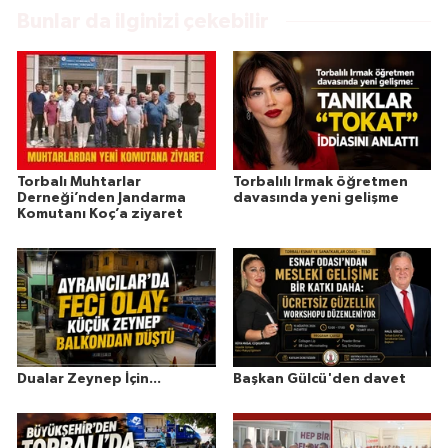
Bunlar da ilginizi çekebilir
Torbalı Muhtarlar
Torbalılı Irmak öğretmen
Derneği’nden Jandarma
davasında yeni gelişme
Komutanı Koç’a ziyaret
Dualar Zeynep İçin...
Başkan Gülcü'den davet