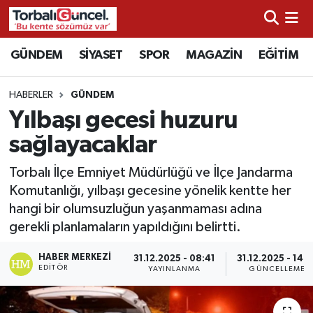
İzmir Nöbetçi Eczaneler
GÜNDEM
SİYASET
SPOR
MAGAZİN
EĞİTİM
İzmir Hava Durumu
HABERLER
GÜNDEM
Yılbaşı gecesi huzuru
İzmir Namaz Vakitleri
sağlayacaklar
İzmir Trafik Yoğunluk Haritası
Torbalı İlçe Emniyet Müdürlüğü ve İlçe Jandarma
Komutanlığı, yılbaşı gecesine yönelik kentte her
Süper Lig Puan Durumu ve Fikstür
hangi bir olumsuzluğun yaşanmaması adına
gerekli planlamaların yapıldığını belirtti.
Tüm Manşetler
HABER MERKEZI
31.12.2025 - 08:41
31.12.2025 - 14:2
Son Dakika Haberleri
EDITÖR
YAYINLANMA
GÜNCELLEME
Haber Arşivi