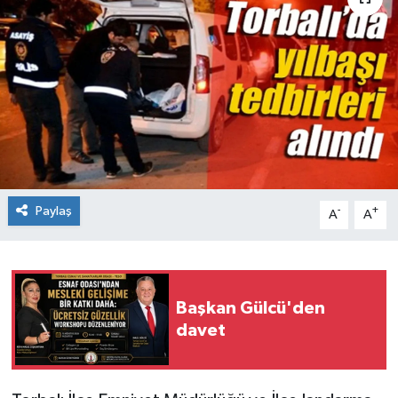
Paylaş
-
+
A
A
Başkan Gülcü'den
davet