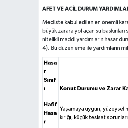
AFET VE ACİL DURUM YARDIMLAR
Mecliste kabul edilen en önemli kara
büyük zarara yol açan su baskınları 
nitelikli maddi yardımların hasar du
4). Bu düzenleme ile yardımların mik
Hasa
r
Sınıf
ı
Konut Durumu ve Zarar K
Hafif
Yaşamaya uygun, yüzeysel ha
Hasa
kırığı, küçük tesisat sorunları
r