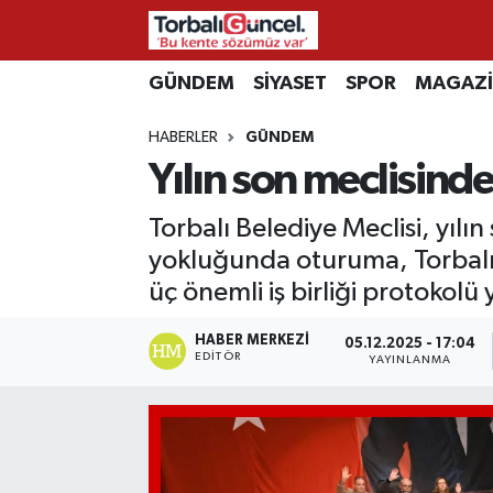
İzmir Nöbetçi Eczaneler
GÜNDEM
SİYASET
SPOR
MAGAZ
HABERLER
GÜNDEM
İzmir Hava Durumu
Yılın son meclisinde
İzmir Namaz Vakitleri
Torbalı Belediye Meclisi, yıl
İzmir Trafik Yoğunluk Haritası
yokluğunda oturuma, Torbalı 
üç önemli iş birliği protokolü y
Süper Lig Puan Durumu ve Fikstür
HABER MERKEZI
05.12.2025 - 17:04
EDITÖR
YAYINLANMA
Tüm Manşetler
Son Dakika Haberleri
Haber Arşivi