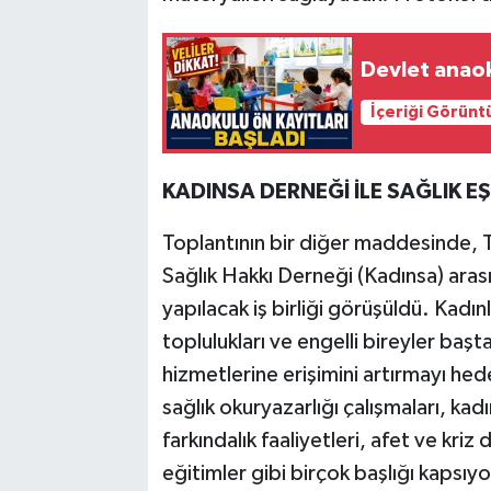
Devlet anaok
İçeriği Görünt
KADINSA DERNEĞİ İLE SAĞLIK 
Toplantının bir diğer maddesinde, T
Sağlık Hakkı Derneği (Kadınsa) aras
yapılacak iş birliği görüşüldü. Kadınl
toplulukları ve engelli bireyler başt
hizmetlerine erişimini artırmayı he
sağlık okuryazarlığı çalışmaları, ka
farkındalık faaliyetleri, afet ve kriz
eğitimler gibi birçok başlığı kapsıyor. 