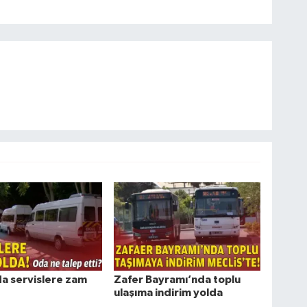
da servislere zam
Zafer Bayramı’nda toplu
ulaşıma indirim yolda