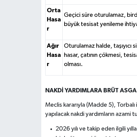
Orta
Geçici süre oturulamaz, bir
Hasa
büyük tesisat yenileme ihtiy
r
Ağır
Oturulamaz halde, taşıyıcı si
Hasa
hasar, çatının çökmesi, tesi
r
olması.
NAKDİ YARDIMLARA BRÜT ASGA
Meclis kararıyla (Madde 5), Torbalı il
yapılacak nakdi yardımların azami tut
2026 yılı ve takip eden ilgili yı