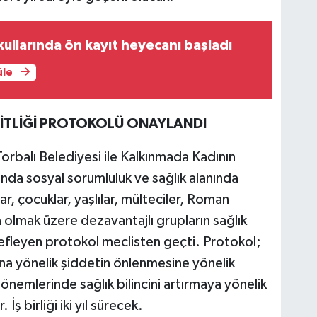
ullarında ön kayıt heyecanı başladı
üle
EŞİTLİĞİ PROTOKOLÜ ONAYLANDI
orbalı Belediyesi ile Kalkınmada Kadının
ında sosyal sorumluluk ve sağlık alanında
ar, çocuklar, yaşlılar, mülteciler, Roman
a olmak üzere dezavantajlı grupların sağlık
defleyen protokol meclisten geçti. Protokol;
dına yönelik şiddetin önlenmesine yönelik
 dönemlerinde sağlık bilincini artırmaya yönelik
İş birliği iki yıl sürecek.