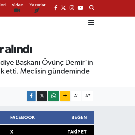
eri
Video
Yazarlar
 alındı
elediye Başkanı Övünç Demir’in
ık etti. Meclisin gündeminde
-
+
A
A
FACEBOOK
BEĞEN
X
TAKIP ET