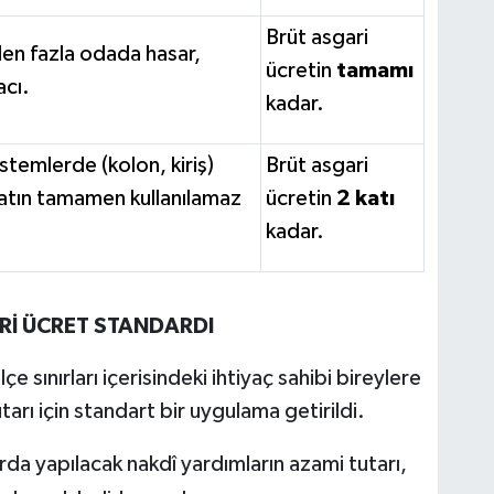
Brüt asgari
den fazla odada hasar,
ücretin
tamamı
acı.
kadar.
stemlerde (kolon, kiriş)
Brüt asgari
satın tamamen kullanılamaz
ücretin
2 katı
kadar.
Rİ ÜCRET STANDARDI
çe sınırları içerisindeki ihtiyaç sahibi bireylere
arı için standart bir uygulama getirildi.
llarda yapılacak nakdî yardımların azami tutarı,