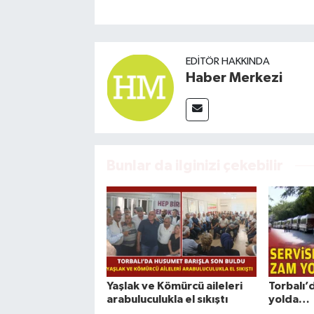
EDITÖR HAKKINDA
Haber Merkezi
Bunlar da ilginizi çekebilir
Yaşlak ve Kömürcü aileleri
Torbalı’
arabuluculukla el sıkıştı
yolda…