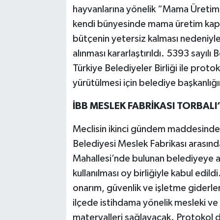
hayvanlarına yönelik “Mama Üretim 
kendi bünyesinde mama üretim kapas
bütçenin yetersiz kalması nedeniyle
alınması kararlaştırıldı. 5393 sayı
Türkiye Belediyeler Birliği ile proto
yürütülmesi için belediye başkanlığın
İBB MESLEK FABRİKASI TORBAL
Meclisin ikinci gündem maddesinde, 
Belediyesi Meslek Fabrikası arasında 
Mahallesi’nde bulunan belediyeye ait
kullanılması oy birliğiyle kabul edild
onarım, güvenlik ve işletme giderler
ilçede istihdama yönelik mesleki ve
materyalleri sağlayacak. Protokol dö