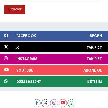
Gönder
FACEBOOK
BEĞEN
X
TAKIP ET
INSTAGRAM
TAKIP ET
YOUTUBE
ABONE OL
05528983547
İLETIŞIM