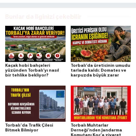
Bunlar da ilginizi çekebilir
Kaçak hobi bahçeleri
Torbalı’da üreticinin umudu
yüzünden Torbalı’yı nasıl
tarlada kaldı: Domates ve
bir tehlike bekliyor?
karpuzda büyük zarar
Torbalı'da Trafik Çilesi
Torbalı Muhtarlar
Bitmek Bilmiyor
Derneği’nden Jandarma
Komutanı Koç’a ziyaret