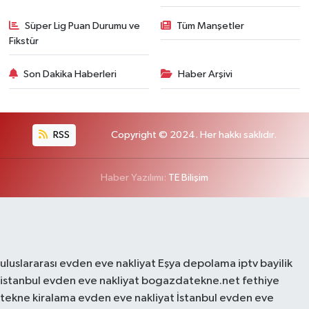
Süper Lig Puan Durumu ve
Tüm Manşetler
Fikstür
Son Dakika Haberleri
Haber Arşivi
RSS
Copyright © 2024. Her hakkı saklıdır.
Haber Yazılımı:
TE Bilişim
uluslararası evden eve nakliyat
Eşya depolama
iptv bayilik
istanbul evden eve nakliyat
bogazdatekne.net
fethiye
tekne kiralama
evden eve nakliyat
İstanbul evden eve