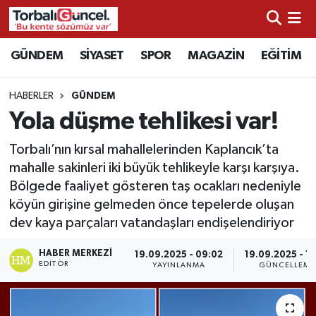
İzmir Nöbetçi Eczaneler
GÜNDEM
SİYASET
SPOR
MAGAZİN
EĞİTİM
İzmir Hava Durumu
HABERLER
GÜNDEM
Yola düşme tehlikesi var!
İzmir Namaz Vakitleri
Torbalı’nın kırsal mahallelerinden Kaplancık’ta
İzmir Trafik Yoğunluk Haritası
mahalle sakinleri iki büyük tehlikeyle karşı karşıya.
Bölgede faaliyet gösteren taş ocakları nedeniyle
Süper Lig Puan Durumu ve Fikstür
köyün girişine gelmeden önce tepelerde oluşan
dev kaya parçaları vatandaşları endişelendiriyor
Tüm Manşetler
HABER MERKEZI
19.09.2025 - 09:02
19.09.2025 - 17
EDITÖR
YAYINLANMA
GÜNCELLEME
Son Dakika Haberleri
Haber Arşivi