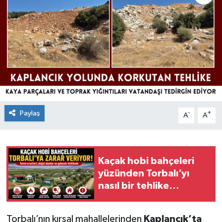
Paylaş
-
+
A
A
Kaçak hobi bahçeleri
yüzünden Torbalı’yı
nasıl bir tehlike
bekliyor?
Torbalı’nın kırsal mahallelerinden
Kaplancık’ta