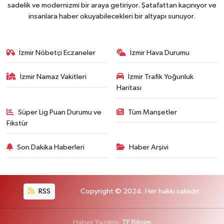
sadelik ve modernizmi bir araya getiriyor. Şatafattan kaçınıyor ve
insanlara haber okuyabilecekleri bir altyapı sunuyor.
İzmir Nöbetçi Eczaneler
İzmir Hava Durumu
İzmir Namaz Vakitleri
İzmir Trafik Yoğunluk
Haritası
Süper Lig Puan Durumu ve
Tüm Manşetler
Fikstür
Son Dakika Haberleri
Haber Arşivi
RSS
Copyright © 2024. Her hakkı saklıdır.
Haber Yazılımı:
TE Bilişim