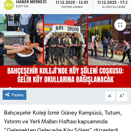
HABER MERKEZI
11.12.2025 - 12:01
11.12.2025 - 17:20
EDITÖR
YAYINLANMA
GÜNCELLEME
Paylaş
-
+
A
A
Bahçeşehir Koleji İzmir Güney Kampüsü, Tutum,
Yatırım ve Yerli Malları Haftası kapsamında
“Gelenekten Geleceğe Köy Şöleni” düzenledi.