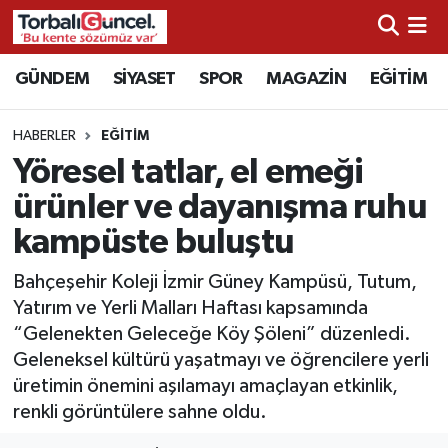
İzmir Nöbetçi Eczaneler
GÜNDEM
SİYASET
SPOR
MAGAZİN
EĞİTİM
İzmir Hava Durumu
HABERLER
EĞİTİM
Yöresel tatlar, el emeği
İzmir Namaz Vakitleri
ürünler ve dayanışma ruhu
İzmir Trafik Yoğunluk Haritası
kampüste buluştu
Süper Lig Puan Durumu ve Fikstür
Bahçeşehir Koleji İzmir Güney Kampüsü, Tutum,
Yatırım ve Yerli Malları Haftası kapsamında
Tüm Manşetler
“Gelenekten Geleceğe Köy Şöleni” düzenledi.
Geleneksel kültürü yaşatmayı ve öğrencilere yerli
Son Dakika Haberleri
üretimin önemini aşılamayı amaçlayan etkinlik,
renkli görüntülere sahne oldu.
Haber Arşivi