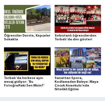
Öğrenciler Derste, Kepçeler
Sırbistanlı öğrencilerden
Sokakta
Torbalı'da dev gösteri
Torbalı'da herkese aynı
Sanattan Spora,
mesaj gidiyor: ‘Bu
Kodlamadan Baleye: Maya
Fotoğraftaki Sen Misin?’
Çocuk Anaokulu’nda
Nitelikli Eğitim