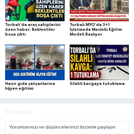
Torbalı’da araç sahiplerini
Torbalı MYO’da 3+1
üzen haber: Beklentiler
İşletmede Mesleki Eğitim
boşa çıktı
Modeli Başlıyor
Hazır gıda çalışanlarına
Silahlı kavgaya tutuklama
hijyen eğitimi
Yorumlar