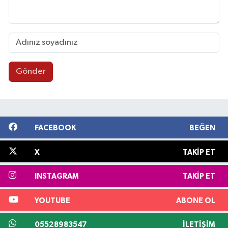
Gönder
FACEBOOK
BEĞEN
X
TAKIP ET
INSTAGRAM
TAKIP ET
YOUTUBE
ABONE OL
05528983547
İLETIŞIM