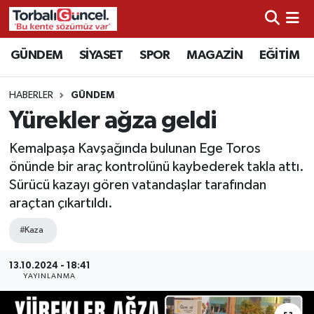
İzmir Nöbetçi Eczaneler
GÜNDEM
SİYASET
SPOR
MAGAZİN
EĞİTİM
İzmir Hava Durumu
HABERLER
GÜNDEM
Yürekler ağza geldi
İzmir Namaz Vakitleri
Kemalpaşa Kavşağında bulunan Ege Toros
İzmir Trafik Yoğunluk Haritası
önünde bir araç kontrolünü kaybederek takla attı.
Sürücü kazayı gören vatandaşlar tarafından
Süper Lig Puan Durumu ve Fikstür
araçtan çıkartıldı.
Tüm Manşetler
#Kaza
13.10.2024 - 18:41
Son Dakika Haberleri
YAYINLANMA
Haber Arşivi