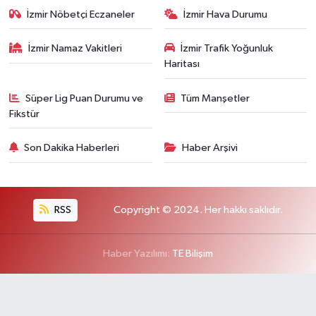
İzmir Nöbetçi Eczaneler
İzmir Hava Durumu
İzmir Namaz Vakitleri
İzmir Trafik Yoğunluk
Haritası
Süper Lig Puan Durumu ve
Tüm Manşetler
Fikstür
Son Dakika Haberleri
Haber Arşivi
RSS
Copyright © 2024. Her hakkı saklıdır.
Haber Yazılımı:
TE Bilişim