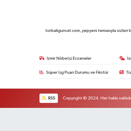
torbaliguncel.com, yepyeni temasıyla sizleri b
İzmir Nöbetçi Eczaneler
İ
Süper Lig Puan Durumu ve Fikstür
Tü
RSS
Copyright © 2024. Her hakkı saklıdı