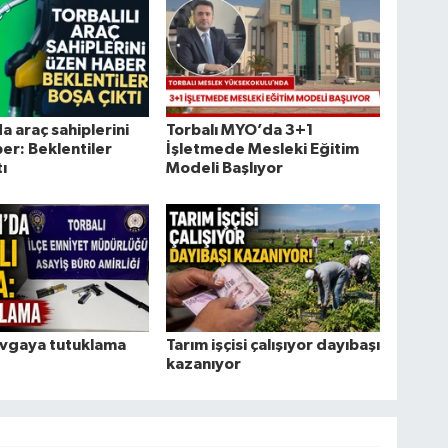
a araç sahiplerini
Torbalı MYO’da 3+1
er: Beklentiler
İşletmede Mesleki Eğitim
ı
Modeli Başlıyor
kavgaya tutuklama
Tarım işçisi çalışıyor dayıbaşı
kazanıyor