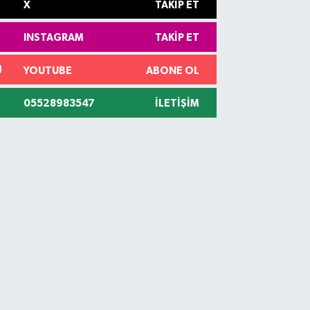
X
TAKIP ET
INSTAGRAM
TAKIP ET
YOUTUBE
ABONE OL
05528983547
İLETIŞIM