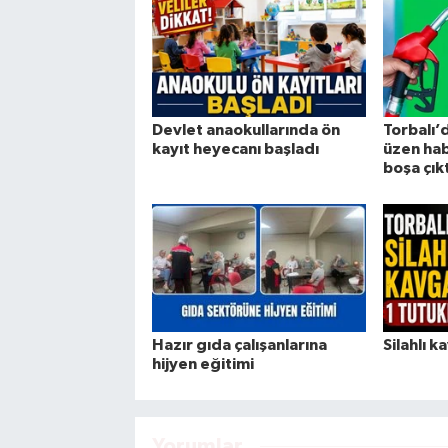
Devlet anaokullarında ön
Torbalı’d
kayıt heyecanı başladı
üzen hab
boşa çıkt
Hazır gıda çalışanlarına
Silahlı 
hijyen eğitimi
Yorumlar