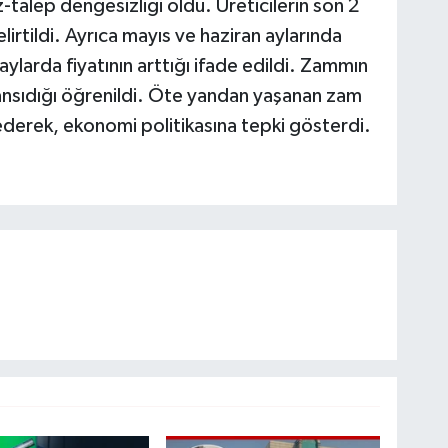
talep dengesizliği oldu. Üreticilerin son 2
elirtildi. Ayrıca mayıs ve haziran aylarında
ylarda fiyatının arttığı ifade edildi. Zammın
yansıdığı öğrenildi. Öte yandan yaşanan zam
 ederek, ekonomi politikasına tepki gösterdi.