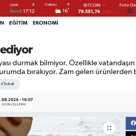
Foto Gal
79.591,74
-1.82
°
16
İkindi
17:12
DOLAR
45,43620
0.02
İN
EĞİTİM
EKONOMİ
EURO
53,38690
0.19
STERLİN
61,60380
0.18
 ediyor
G.ALTIN
6862,09000
0.19
yası durmak bilmiyor. Özellikle vatandaşın
BİST100
14.598,00
0
urumda bırakıyor. Zam gelen ürünlerden b
#Torbalı
.08.2024 - 19:07
GÜNCELLEME