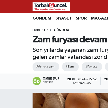
İzmir Nöbetçi Eczaneler
GÜNDEM
SİYASET
SPOR
MAGAZ
HABERLER
GÜNDEM
İzmir Hava Durumu
Zam furyası devam
İzmir Namaz Vakitleri
Son yıllarda yaşanan zam fur
İzmir Trafik Yoğunluk Haritası
gelen zamlar vatandaşı zor d
#Yumurta zam
#Zam
#Yumurta
Süper Lig Puan Durumu ve Fikstür
ÖMER DUR
Tüm Manşetler
28.08.2024 - 15:52
28
EDITÖR
YAYINLANMA
Son Dakika Haberleri
Haber Arşivi