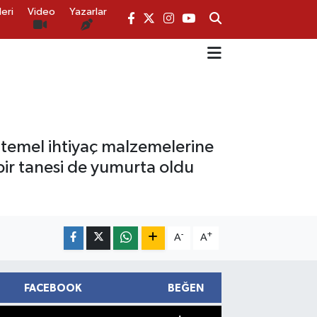
eri
Video
Yazarlar
 temel ihtiyaç malzemelerine
ir tanesi de yumurta oldu
-
+
A
A
FACEBOOK
BEĞEN