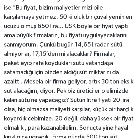
ise “Bu fiyat, bizim maliyetlerimizi bile
karşılamaya yetmez. 50 kiloluk bir çuval yemin en
ucuzu olmuş 650 lira… USK böyle bir fiyat yaptı
ama büyük firmaların, bu fiyatı uygulayacaklarını
sanmıyorum. Çünkü bugün 14,65 liradan sütü
almıyorlar, 17,15’den mi alacaklar? Firmalar,
paketleyip rafa koydukları sütü vatandaşa
satamadığı için bizden aldığı süt miktarını da
azalttı. Mesela bir firma geliyor, artık 30 ton eksik
süt alacağım, diyor. Pek biz üreticiler o elimizde
kalan sütü ne yapacağız? Sütün litre fiyatı 20 lira
olsa, hiç olmazsa maliyeti karşılar, küçük bir harçlık
koyardık cebimize. 20 değil, daha yüksek bir fiyat
olmalı ki, para kazanabilelim. Sonuçta yine hayal
kırıklığına uğradık. Firma günde 500 ton süt