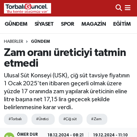
İzmir Nöbetçi Eczaneler
GÜNDEM
SİYASET
SPOR
MAGAZİN
EĞİTİM
İzmir Hava Durumu
HABERLER
GÜNDEM
Zam oranı üreticiyi tatmin
İzmir Namaz Vakitleri
etmedi
İzmir Trafik Yoğunluk Haritası
Ulusal Süt Konseyi (USK), çiğ süt tavsiye fiyatının
1 Ocak 2025'ten itibaren geçerli olmak üzere
Süper Lig Puan Durumu ve Fikstür
yüzde 17 oranında zam yapılarak üreticinin eline
litre başına net 17,15 lira geçecek şekilde
Tüm Manşetler
belirlenmesine karar verdi.
Son Dakika Haberleri
#Torbalı
#Üretici
#Çiğ süt
#Zam
Haber Arşivi
ÖMER DUR
18.12.2024 - 08:21
19.12.2024 - 11:10