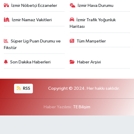
İzmir Nöbetçi Eczaneler
İzmir Hava Durumu
İzmir Namaz Vakitleri
İzmir Trafik Yoğunluk
Haritası
Süper Lig Puan Durumu ve
Tüm Manşetler
Fikstür
Son Dakika Haberleri
Haber Arşivi
RSS
Copyright © 2024. Her hakkı saklıdır.
Haber Yazılımı:
TE Bilişim