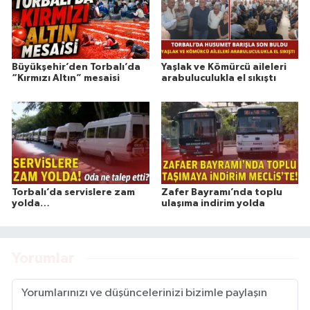
Büyükşehir’den Torbalı’da
Yaşlak ve Kömürcü aileleri
“Kırmızı Altın” mesaisi
arabuluculukla el sıkıştı
Torbalı’da servislere zam
Zafer Bayramı’nda toplu
yolda…
ulaşıma indirim yolda
Yorumlar