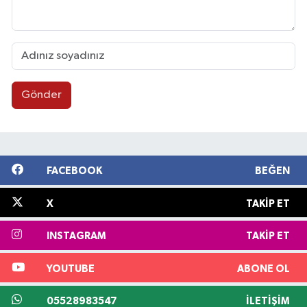
Gönder
FACEBOOK
BEĞEN
X
TAKIP ET
INSTAGRAM
TAKIP ET
YOUTUBE
ABONE OL
05528983547
İLETIŞIM