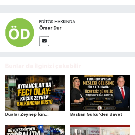
EDITÖR HAKKINDA
Ömer Dur
Bunlar da ilginizi çekebilir
Dualar Zeynep İçin...
Başkan Gülcü'den davet