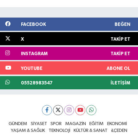
FACEBOOK
BEĞEN
X
TAKIP ET
INSTAGRAM
TAKIP ET
YOUTUBE
ABONE OL
05528983547
İLETIŞIM
GÜNDEM
SİYASET
SPOR
MAGAZİN
EĞİTİM
EKONOMİ
YAŞAM & SAĞLIK
TEKNOLOJİ
KÜLTÜR & SANAT
iLÇEDEN