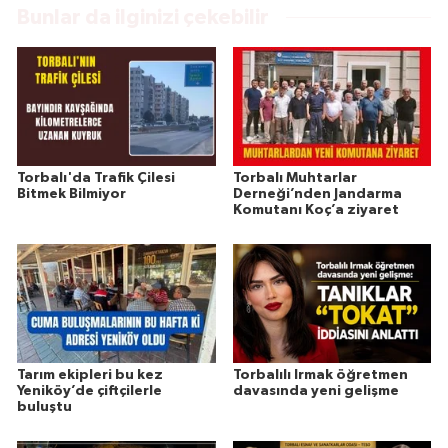
Bunlar da ilginizi çekebilir
Torbalı'da Trafik Çilesi
Torbalı Muhtarlar
Bitmek Bilmiyor
Derneği’nden Jandarma
Komutanı Koç’a ziyaret
Tarım ekipleri bu kez
Torbalılı Irmak öğretmen
Yeniköy’de çiftçilerle
davasında yeni gelişme
buluştu