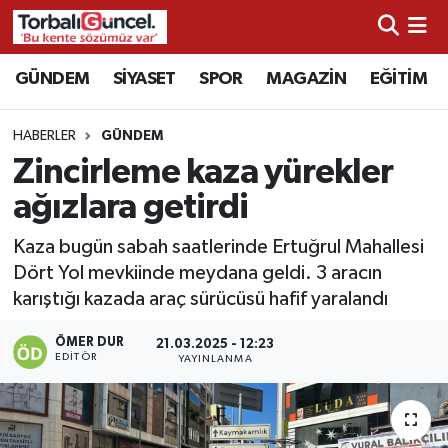
İzmir Nöbetçi Eczaneler
GÜNDEM
SİYASET
SPOR
MAGAZİN
EĞİTİM
İzmir Hava Durumu
HABERLER
GÜNDEM
Zincirleme kaza yürekler
İzmir Namaz Vakitleri
ağızlara getirdi
İzmir Trafik Yoğunluk Haritası
Kaza bugün sabah saatlerinde Ertuğrul Mahallesi
Dört Yol mevkiinde meydana geldi. 3 aracın
Süper Lig Puan Durumu ve Fikstür
karıştığı kazada araç sürücüsü hafif yaralandı
Tüm Manşetler
ÖMER DUR
21.03.2025 - 12:23
EDITÖR
YAYINLANMA
Son Dakika Haberleri
Haber Arşivi