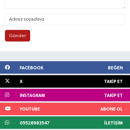
Gönder
FACEBOOK
BEĞEN
X
TAKIP ET
INSTAGRAM
TAKIP ET
YOUTUBE
ABONE OL
05528983547
İLETIŞIM