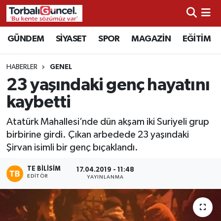
İzmir Nöbetçi Eczaneler
GÜNDEM
SİYASET
SPOR
MAGAZİN
EĞİTİM
İzmir Hava Durumu
HABERLER
GENEL
23 yaşındaki genç hayatını
İzmir Namaz Vakitleri
kaybetti
İzmir Trafik Yoğunluk Haritası
Atatürk Mahallesi’nde dün akşam iki Suriyeli grup
birbirine girdi. Çıkan arbedede 23 yaşındaki
Süper Lig Puan Durumu ve Fikstür
Şirvan isimli bir genç bıçaklandı.
Tüm Manşetler
TE BILISIM
17.04.2019 - 11:48
EDITÖR
YAYINLANMA
Son Dakika Haberleri
Haber Arşivi