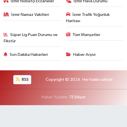
İzmir Nöbetçi Eczaneler
İzmir Hava Durumu
İzmir Namaz Vakitleri
İzmir Trafik Yoğunluk
Haritası
Süper Lig Puan Durumu ve
Tüm Manşetler
Fikstür
Son Dakika Haberleri
Haber Arşivi
RSS
Copyright © 2024. Her hakkı saklıdır.
Haber Yazılımı:
TE Bilişim