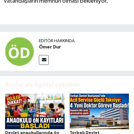
vatandaşların memnun olması bekleniyor.
EDITÖR HAKKINDA
Ömer Dur
Bunlar da ilginizi çekebilir
Devlet anaokullarında ön
Torbalı Devlet