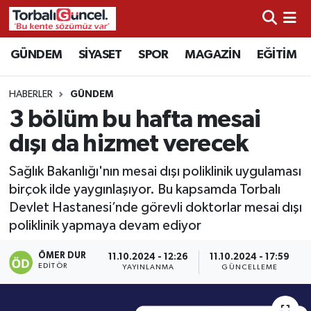
İzmir Nöbetçi Eczaneler
GÜNDEM
SİYASET
SPOR
MAGAZİN
EĞİTİM
İzmir Hava Durumu
HABERLER
GÜNDEM
3 bölüm bu hafta mesai
İzmir Namaz Vakitleri
dışı da hizmet verecek
İzmir Trafik Yoğunluk Haritası
Sağlık Bakanlığı'nın mesai dışı poliklinik uygulaması
birçok ilde yaygınlaşıyor. Bu kapsamda Torbalı
Süper Lig Puan Durumu ve Fikstür
Devlet Hastanesi’nde görevli doktorlar mesai dışı
poliklinik yapmaya devam ediyor
Tüm Manşetler
ÖMER DUR
11.10.2024 - 12:26
11.10.2024 - 17:59
Son Dakika Haberleri
EDITÖR
YAYINLANMA
GÜNCELLEME
Haber Arşivi