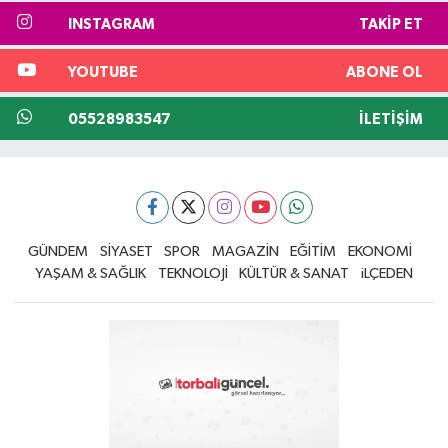
INSTAGRAM
TAKIP ET
YOUTUBE
ABONE OL
05528983547
İLETIŞIM
GÜNDEM
SİYASET
SPOR
MAGAZİN
EĞİTİM
EKONOMİ
YAŞAM & SAĞLIK
TEKNOLOJİ
KÜLTÜR & SANAT
iLÇEDEN