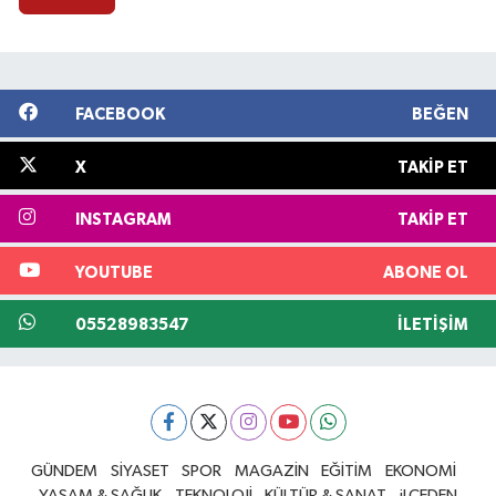
FACEBOOK
BEĞEN
X
TAKIP ET
INSTAGRAM
TAKIP ET
YOUTUBE
ABONE OL
05528983547
İLETIŞIM
GÜNDEM
SİYASET
SPOR
MAGAZİN
EĞİTİM
EKONOMİ
YAŞAM & SAĞLIK
TEKNOLOJİ
KÜLTÜR & SANAT
iLÇEDEN