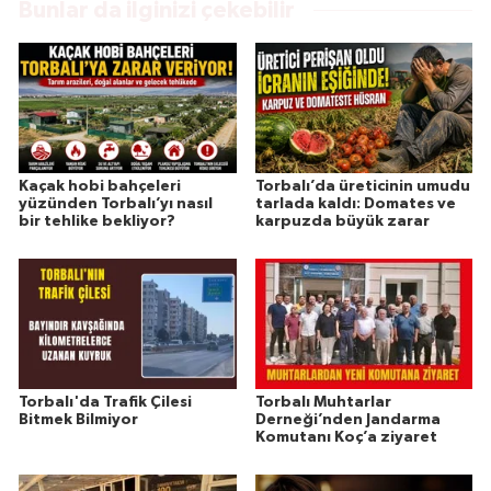
Bunlar da ilginizi çekebilir
Kaçak hobi bahçeleri
Torbalı’da üreticinin umudu
yüzünden Torbalı’yı nasıl
tarlada kaldı: Domates ve
bir tehlike bekliyor?
karpuzda büyük zarar
Torbalı'da Trafik Çilesi
Torbalı Muhtarlar
Bitmek Bilmiyor
Derneği’nden Jandarma
Komutanı Koç’a ziyaret