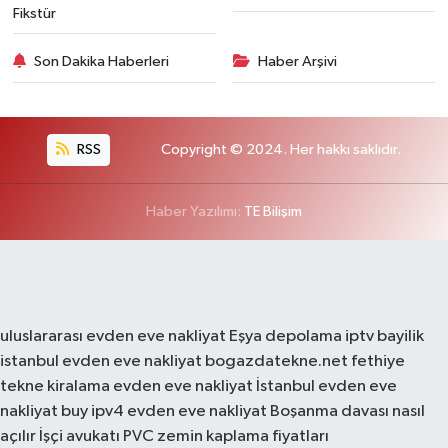
Fikstür
Son Dakika Haberleri
Haber Arşivi
RSS
Copyright © 2024. Her hakkı saklıdır.
Haber Yazılımı:
TE Bilişim
uluslararası evden eve nakliyat
Eşya depolama
iptv bayilik
istanbul evden eve nakliyat
bogazdatekne.net
fethiye
tekne kiralama
evden eve nakliyat
İstanbul evden eve
nakliyat
buy ipv4
evden eve nakliyat
Boşanma davası nasıl
açılır
İşçi avukatı
PVC zemin kaplama fiyatları