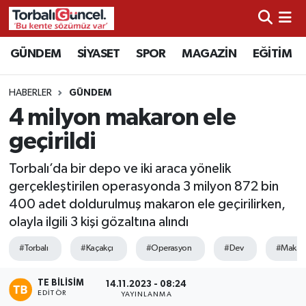
İzmir Nöbetçi Eczaneler
GÜNDEM
SİYASET
SPOR
MAGAZİN
EĞİTİM
İzmir Hava Durumu
HABERLER
GÜNDEM
4 milyon makaron ele
İzmir Namaz Vakitleri
geçirildi
İzmir Trafik Yoğunluk Haritası
Torbalı’da bir depo ve iki araca yönelik
gerçekleştirilen operasyonda 3 milyon 872 bin
Süper Lig Puan Durumu ve Fikstür
400 adet doldurulmuş makaron ele geçirilirken,
olayla ilgili 3 kişi gözaltına alındı
Tüm Manşetler
#Torbalı
#Kaçakçı
#Operasyon
#Dev
#Makar
Son Dakika Haberleri
TE BILISIM
14.11.2023 - 08:24
EDITÖR
Haber Arşivi
YAYINLANMA