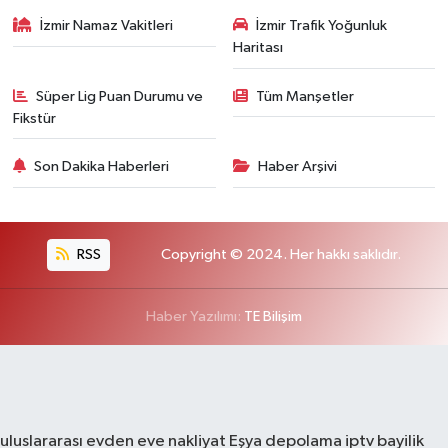
İzmir Namaz Vakitleri
İzmir Trafik Yoğunluk
Haritası
Süper Lig Puan Durumu ve
Tüm Manşetler
Fikstür
Son Dakika Haberleri
Haber Arşivi
RSS
Copyright © 2024. Her hakkı saklıdır.
Haber Yazılımı:
TE Bilişim
uluslararası evden eve nakliyat
Eşya depolama
iptv bayilik