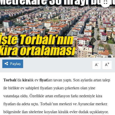
Paylaş
-
+
A
A
Torbalı
’da
kira
lık ev
fiyat
ları tavan yaptı. Son aylarda artan talep
ile birlikte ev sahipleri fiyatları yukarı çekerken olan yine
vatandaşa oldu. Özellikle artan enflasyon farkı nedeniyle kira
fiyatları da adeta uçtu. Torbalı’nın merkezi ve Ayrancılar merkez
bölgesinde ilan sitelerine koyulan kiralık evler
dudak uçuklatıyor.