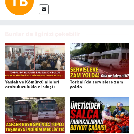
Bunlar da ilginizi çekebilir
Yaşlak ve Kömürcü aileleri
Torbalı’da servislere zam
arabuluculukla el sıkıştı
yolda…