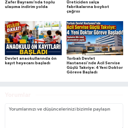
Zafer Bayramı’nda toplu
Üreticiden salça
ulaşıma indirim yolda
fabrikalarına boykot
çağrısı
Devlet anaokullarında ön
Torbalı Devlet
kayıt heyecanı başladı
Hastanesi'nde Acil Servise
Güçlü Takviye: 4 Yeni Doktor
Göreve Başladı
Yorumlar