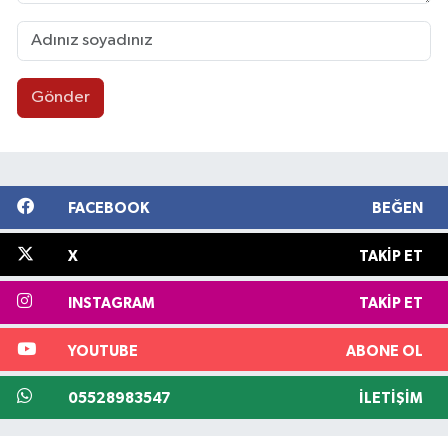
Gönder
FACEBOOK
BEĞEN
X
TAKIP ET
INSTAGRAM
TAKIP ET
YOUTUBE
ABONE OL
05528983547
İLETIŞIM