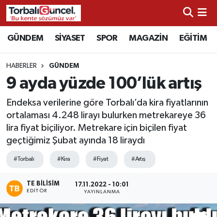
İzmir Nöbetçi Eczaneler
GÜNDEM
SİYASET
SPOR
MAGAZİN
EĞİTİM
İzmir Hava Durumu
HABERLER
GÜNDEM
9 ayda yüzde 100’lük artış
İzmir Namaz Vakitleri
Endeksa verilerine göre Torbalı’da kira fiyatlarının
İzmir Trafik Yoğunluk Haritası
ortalaması 4.248 lirayı bulurken metrekareye 36
lira fiyat biçiliyor. Metrekare için biçilen fiyat
Süper Lig Puan Durumu ve Fikstür
geçtiğimiz Şubat ayında 18 liraydı
Tüm Manşetler
#Torbalı
#Kira
#Fiyat
#Artış
TE BILISIM
Son Dakika Haberleri
17.11.2022 - 10:01
EDITÖR
YAYINLANMA
Haber Arşivi