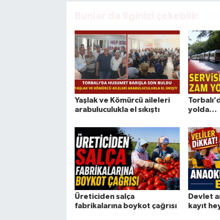
Bunlar da ilginizi çekebilir
Yaşlak ve Kömürcü aileleri
Torbalı’
arabuluculukla el sıkıştı
yolda…
Üreticiden salça
Devlet a
fabrikalarına boykot çağrısı
kayıt he