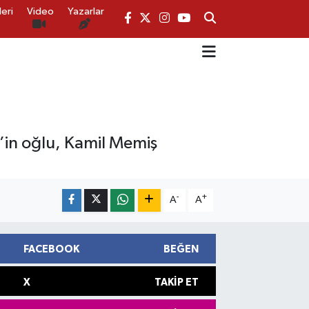
eri
Video
Yazarlar
’in oğlu, Kamil Memiş
-
+
A
A
FACEBOOK
BEĞEN
X
TAKIP ET