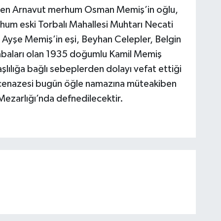
rinden Arnavut merhum Osman Memiş’in oğlu,
m eski Torbalı Mahallesi Muhtarı Necati
 Ayşe Memiş’in eşi, Beyhan Celepler, Belgin
abaları olan 1935 doğumlu Kamil Memiş
şlılığa bağlı sebeplerden dolayı vefat ettiği
 cenazesi bugün öğle namazına müteakiben
Mezarlığı’nda defnedilecektir.