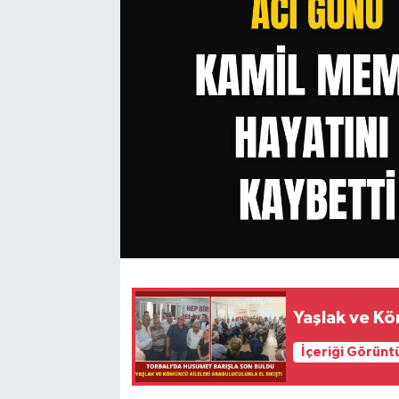
Yaşlak ve Köm
İçeriği Görünt