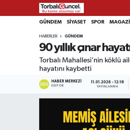
İzmir Nöbetçi Eczaneler
GÜNDEM
SİYASET
SPOR
MAGAZ
HABERLER
GÜNDEM
İzmir Hava Durumu
90 yıllık çınar hayat
İzmir Namaz Vakitleri
Torbalı Mahallesi’nin köklü
İzmir Trafik Yoğunluk Haritası
hayatını kaybetti
Süper Lig Puan Durumu ve Fikstür
HABER MERKEZI
11.01.2026 - 12:18
EDITÖR
YAYINLANMA
Tüm Manşetler
Son Dakika Haberleri
Haber Arşivi