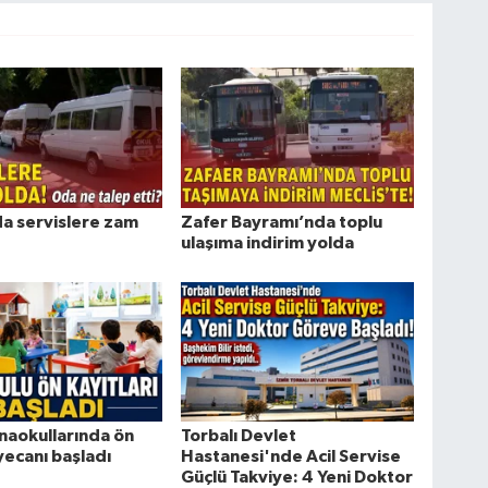
da servislere zam
Zafer Bayramı’nda toplu
ulaşıma indirim yolda
naokullarında ön
Torbalı Devlet
yecanı başladı
Hastanesi'nde Acil Servise
Güçlü Takviye: 4 Yeni Doktor