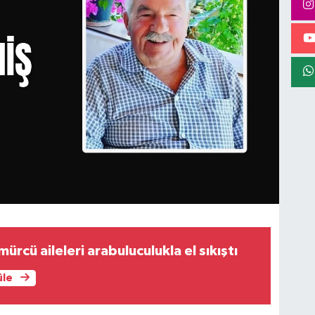
ürcü aileleri arabuluculukla el sıkıştı
üle