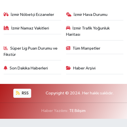
İzmir Nöbetçi Eczaneler
İzmir Hava Durumu
İzmir Namaz Vakitleri
İzmir Trafik Yoğunluk
Haritası
Süper Lig Puan Durumu ve
Tüm Manşetler
Fikstür
Son Dakika Haberleri
Haber Arşivi
RSS
Copyright © 2024. Her hakkı saklıdır.
Haber Yazılımı:
TE Bilişim