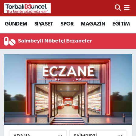
İzmir Nöbetçi Eczaneler
GÜNDEM
SİYASET
SPOR
MAGAZİN
EĞİTİM
İzmir Hava Durumu
Saimbeyli Nöbetçi Eczaneler
İzmir Namaz Vakitleri
İzmir Trafik Yoğunluk Haritası
Süper Lig Puan Durumu ve Fikstür
Tüm Manşetler
Son Dakika Haberleri
Haber Arşivi