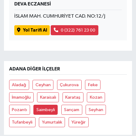
DEVA ECZANESİ
İSLAM MAH. CUMHURİYET CAD. NO:12/J
Yol Tarifi Al
0 (322) 761 23 00
ADANA DIĞER İLÇELER
Aladağ
Ceyhan
Çukurova
Feke
İmamoğlu
Karaisalı
Karataş
Kozan
Pozantı
Saimbeyli
Sarıçam
Seyhan
Tufanbeyli
Yumurtalık
Yüreğir