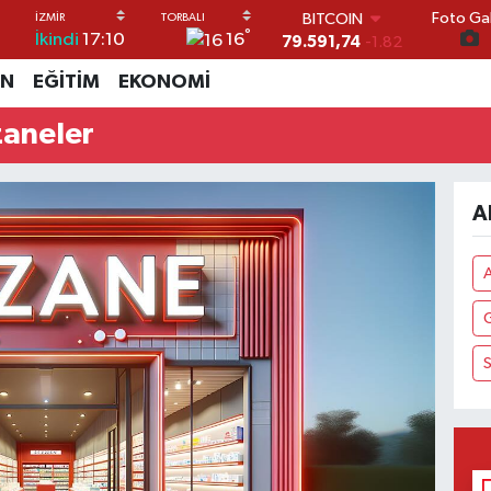
Foto Gal
BITCOIN
°
16
İkindi
17:10
79.591,74
-1.82
DOLAR
İN
EĞİTİM
EKONOMİ
45,43620
0.02
EURO
zaneler
53,38690
0.19
STERLİN
61,60380
0.18
G.ALTIN
A
6862,09000
0.19
BİST100
14.598,00
0
S