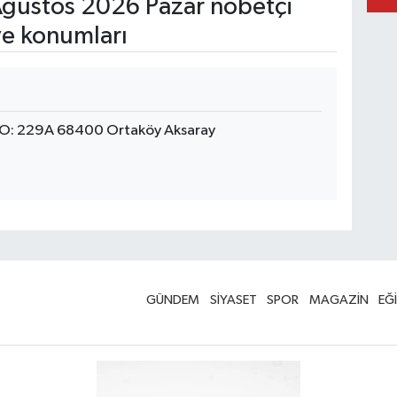
ğustos 2026 Pazar nöbetçi
ve konumları
O: 229A 68400 Ortaköy Aksaray
GÜNDEM
SİYASET
SPOR
MAGAZİN
EĞ