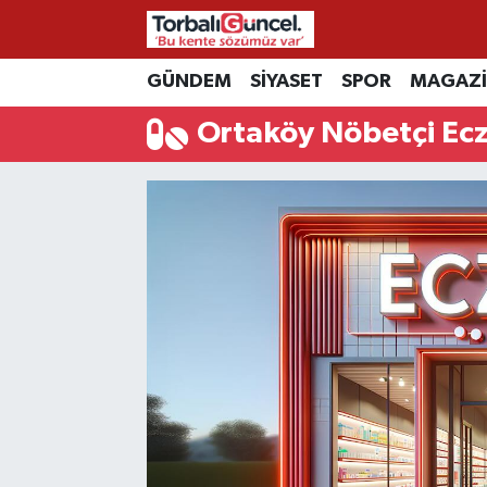
GÜNDEM
SİYASET
SPOR
MAGAZ
İzmir Nöbetçi Eczaneler
Ortaköy Nöbetçi Ec
İzmir Hava Durumu
İzmir Namaz Vakitleri
İzmir Trafik Yoğunluk Haritası
Süper Lig Puan Durumu ve Fikstür
Tüm Manşetler
Son Dakika Haberleri
Haber Arşivi