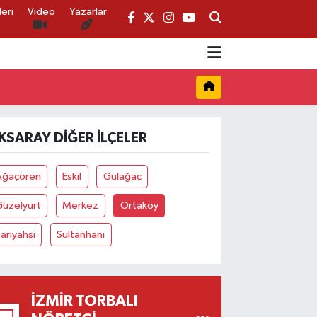
eri
Video
Yazarlar
KSARAY DIĞER İLÇELER
Ağaçören
Eskil
Gülağaç
Güzelyurt
Merkez
Ortaköy
arıyahşi
Sultanhanı
İZMIR TORBALI