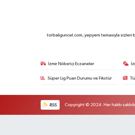
torbaliguncel.com, yepyeni temasıyla sizleri b
İzmir Nöbetçi Eczaneler
İ
Süper Lig Puan Durumu ve Fikstür
Tü
RSS
Copyright © 2024. Her hakkı saklıdı