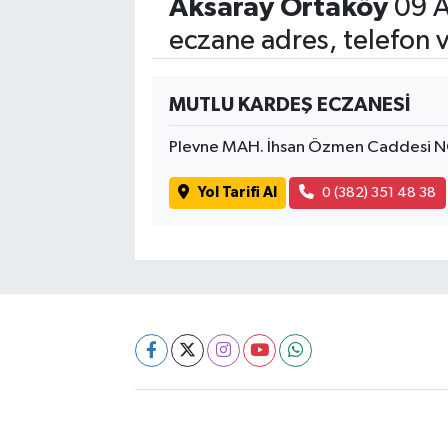
Aksaray Ortaköy
09 A
eczane adres, telefon 
MUTLU KARDEŞ ECZANESİ
Plevne MAH. İhsan Özmen Caddesi N
Yol Tarifi Al
0 (382) 351 48 38