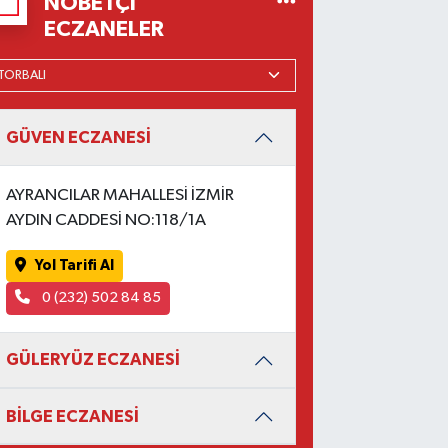
NÖBETÇI
ECZANELER
GÜVEN ECZANESİ
AYRANCILAR MAHALLESİ İZMİR
AYDIN CADDESİ NO:118/1A
Yol Tarifi Al
0 (232) 502 84 85
GÜLERYÜZ ECZANESİ
BİLGE ECZANESİ