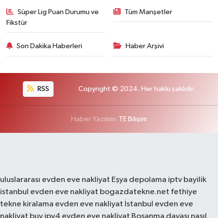
Süper Lig Puan Durumu ve
Tüm Manşetler
Fikstür
Son Dakika Haberleri
Haber Arşivi
RSS
Copyright © 2024. Her hakkı saklıdır.
Haber Yazılımı:
TE Bilişim
uluslararası evden eve nakliyat
Eşya depolama
iptv bayilik
istanbul evden eve nakliyat
bogazdatekne.net
fethiye
tekne kiralama
evden eve nakliyat
İstanbul evden eve
nakliyat
buy ipv4
evden eve nakliyat
Boşanma davası nasıl