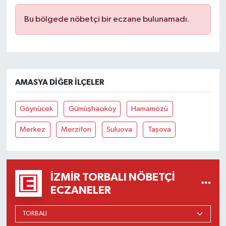
Bu bölgede nöbetçi bir eczane bulunamadı.
AMASYA DIĞER İLÇELER
Göynücek
Gümüşhacıköy
Hamamözü
Merkez
Merzifon
Suluova
Taşova
İZMIR TORBALI NÖBETÇI
ECZANELER