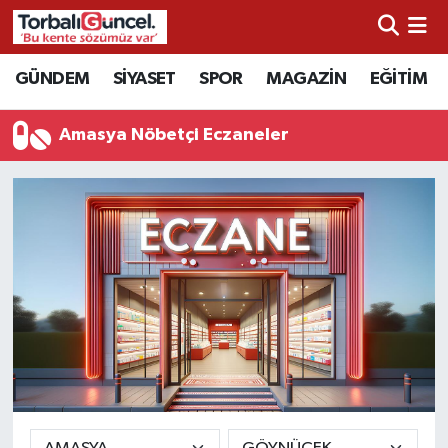
İzmir Nöbetçi Eczaneler
GÜNDEM
SİYASET
SPOR
MAGAZİN
EĞİTİM
İzmir Hava Durumu
Amasya Nöbetçi Eczaneler
İzmir Namaz Vakitleri
İzmir Trafik Yoğunluk Haritası
Süper Lig Puan Durumu ve Fikstür
Tüm Manşetler
Son Dakika Haberleri
Haber Arşivi