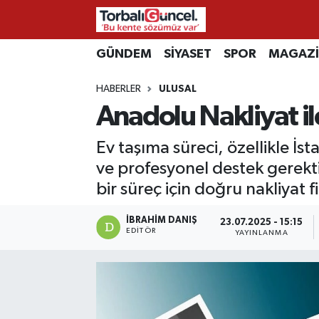
İzmir Nöbetçi Eczaneler
GÜNDEM
SİYASET
SPOR
MAGAZ
HABERLER
ULUSAL
İzmir Hava Durumu
Anadolu Nakliyat il
İzmir Namaz Vakitleri
Ev taşıma süreci, özellikle İs
İzmir Trafik Yoğunluk Haritası
ve profesyonel destek gerekt
bir süreç için doğru nakliyat 
Süper Lig Puan Durumu ve Fikstür
İBRAHIM DANIŞ
23.07.2025 - 15:15
EDITÖR
YAYINLANMA
Tüm Manşetler
Son Dakika Haberleri
Haber Arşivi