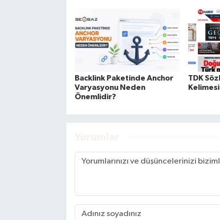
Backlink Paketinde Anchor
TDK Sözl
Varyasyonu Neden
Kelimesi
Önemlidir?
Yorumlar