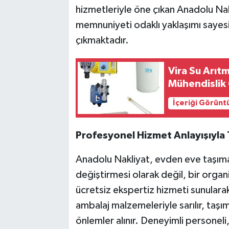
hizmetleriyle öne çıkan Anadolu Na
memnuniyeti odaklı yaklaşımı sayesi
çıkmaktadır.
Vira Su Arıt
Mühendislik
İçeriği Görünt
Profesyonel Hizmet Anlayışıyla 
Anadolu Nakliyat, evden eve taşımac
değiştirmesi olarak değil, bir organ
ücretsiz ekspertiz hizmeti sunulara
ambalaj malzemeleriyle sarılır, taşı
önlemler alınır. Deneyimli personeli