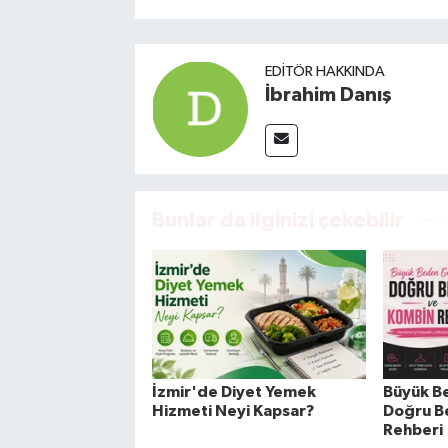
EDITÖR HAKKINDA
İbrahim Danış
Bunlar da ilginizi çekebilir
İzmir'de Diyet Yemek
Büyük B
Hizmeti Neyi Kapsar?
Doğru B
Rehberi