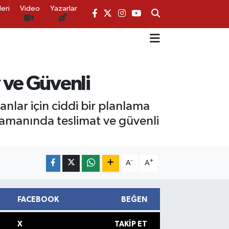
eri
Video
Yazarlar
 ve Güvenli
anlar için ciddi bir planlama
zamanında teslimat ve güvenli
-
+
A
A
FACEBOOK
BEĞEN
X
TAKIP ET