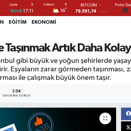
Foto Gal
DOLAR
°
16
İkindi
17:11
45,43620
0.02
EURO
İN
EĞİTİM
EKONOMİ
53,38690
0.19
STERLİN
61,60380
0.18
G.ALTIN
e Taşınmak Artık Daha Kolay
6862,09000
0.19
BİST100
tanbul gibi büyük ve yoğun şehirlerde yaşay
14.598,00
0
BITCOIN
irir. Eşyaların zarar görmeden taşınması, 
79.591,74
-1.82
firması ile çalışmak büyük önem taşır.
2 DK
OKUNMA SÜRESI