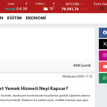
BITCOIN
Foto Gal
79.591,74
-1.82
°
16
İmsak
04:38
DOLAR
45,43620
0.02
İN
EĞİTİM
EKONOMİ
EURO
53,38690
0.19
STERLİN
61,60380
0.18
G.ALTIN
6862,09000
0.19
BİST100
14.598,00
0
466 İçerik
06 Ağustos 2026 - 11:22
yet Yemek Hizmeti Neyi Kapsar?
 hizmeti, diyetisyen kontrolünde hazırlanan günlük öğünleri adrese
enme hizmetidir. Kullanıcı bir paket seçer, mutfak menüyü aynı gün
 erken saatte kapıya bırakır.