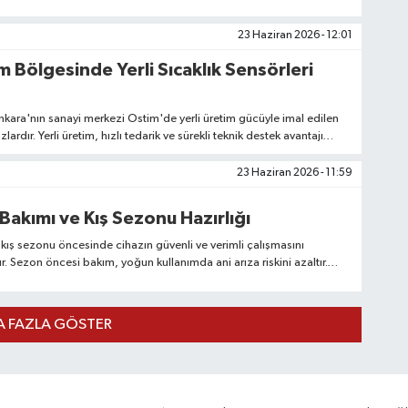
em tatlı hem tuzlu tariflerde kendine yer bulur.
23 Haziran 2026 - 12:01
 Bölgesinde Yerli Sıcaklık Sensörleri
Ankara'nın sanayi merkezi Ostim'de yerli üretim gücüyle imal edilen
zlardır. Yerli üretim, hızlı tedarik ve sürekli teknik destek avantajı
23 Haziran 2026 - 11:59
Bakımı ve Kış Sezonu Hazırlığı
kış sezonu öncesinde cihazın güvenli ve verimli çalışmasını
tır. Sezon öncesi bakım, yoğun kullanımda ani arıza riskini azaltır.
elinde sonbahar bakımıyla cihazı baştan sona kontrol eder. Erken
kesintisiz ısınmayı destekler.
 FAZLA GÖSTER