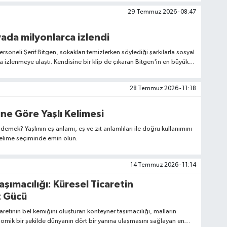
29 Temmuz 2026 - 08:47
ada milyonlarca izlendi
ersoneli Şerif Bitgen, sokakları temizlerken söylediği şarkılarla sosyal
izlenmeye ulaştı. Kendisine bir klip de çıkaran Bitgen'in en büyük
ses, İbrahim Tatlıses ve Azer Bülbül gibi hafızalarda kalıcı bir isim
28 Temmuz 2026 - 11:18
ne Göre Yaşlı Kelimesi
demek? Yaşlının eş anlamı, eş ve zıt anlamlıları ile doğru kullanımını
kelime seçiminde emin olun.
14 Temmuz 2026 - 11:14
şımacılığı: Küresel Ticaretin
 Gücü
retinin bel kemiğini oluşturan konteyner taşımacılığı, malların
onomik bir şekilde dünyanın dört bir yanına ulaşmasını sağlayan en