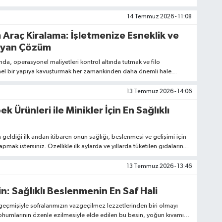
inizi tamamlarken; soğuk kış günlerinde kalın dokulu bir şal hem sizi
 zarif bir görünüm kazandırıyor
14 Temmuz 2026 - 11:08
Araç Kiralama: İşletmenize Esneklik ve
ayan Çözüm
a, operasyonel maliyetleri kontrol altında tutmak ve filo
nel bir yapıya kavuşturmak her zamankinden daha önemli hale
13 Temmuz 2026 - 14:06
 Ürünleri ile Minikler İçin En Sağlıklı
geldiği ilk andan itibaren onun sağlığı, beslenmesi ve gelişimi için
pmak istersiniz. Özellikle ilk aylarda ve yıllarda tüketilen gıdaların
venilir olması, minik bedenlerin bağışıklık sistemini desteklemek
 taşır.
13 Temmuz 2026 - 13:46
n: Sağlıklı Beslenmenin En Saf Hali
k geçmişiyle sofralarımızın vazgeçilmez lezzetlerinden biri olmayı
ohumlarının özenle ezilmesiyle elde edilen bu besin, yoğun kıvamı