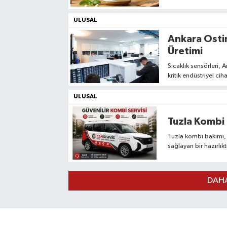
ve eşsiz aromasıyla h
ULUSAL
Ankara Ostim
Üretimi
Sıcaklık sensörleri, 
kritik endüstriyel ciha
sağlar.
ULUSAL
Tuzla Kombi 
Tuzla kombi bakımı, 
sağlayan bir hazırlık
Canservis, Tuzla gen
hazırlık, kış boyunca 
DAHA