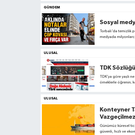
GÜNDEM
Sosyal medy
Torbalı'da temizlik p
medyada milyonlarca 
hayali ise Müslüm Gür
olabilmek.
ULUSAL
TDK Sözlüğü
TDK’ya göre yaşlı ne 
örneklerle öğrenin; 
ULUSAL
Konteyner Ta
Vazgeçilmez
Günümüz küresel tica
güvenli, hızlı ve ek