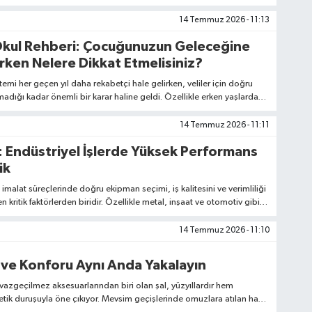
rden biridir.
14 Temmuz 2026 - 11:13
kul Rehberi: Çocuğunuzun Geleceğine
rken Nelere Dikkat Etmelisiniz?
temi her geçen yıl daha rekabetçi hale gelirken, veliler için doğru
adığı kadar önemli bir karar haline geldi. Özellikle erken yaşlardan
ın hem akademik hem de sosyal gelişimini en üst düzeyde
itim kurumu arayan aileler, özel okul seçeneklerini yakından
14 Temmuz 2026 - 11:11
: Endüstriyel İşlerde Yüksek Performans
ik
 imalat süreçlerinde doğru ekipman seçimi, iş kalitesini ve verimliliği
 kritik faktörlerden biridir. Özellikle metal, inşaat ve otomotiv gibi
a çalışan profesyoneller için taşlama taşı, kesme, parlatma ve yüzey
nların vazgeçilmez bir parçasıdır.
14 Temmuz 2026 - 11:10
ğı ve Konforu Aynı Anda Yakalayın
azgeçilmez aksesuarlarından biri olan şal, yüzyıllardır hem
etik duruşuyla öne çıkıyor. Mevsim geçişlerinde omuzlara atılan hafif