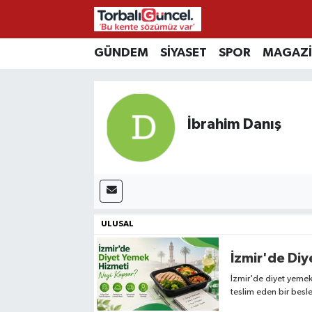
İzmir Nöbetçi Eczaneler
GÜNDEM
SİYASET
SPOR
MAGAZ
İzmir Hava Durumu
İbrahim Danış
İzmir Namaz Vakitleri
İzmir Trafik Yoğunluk Haritası
Süper Lig Puan Durumu ve Fikstür
ULUSAL
Tüm Manşetler
İzmir'de Di
Son Dakika Haberleri
İzmir'de diyet yemek
teslim eden bir besl
Haber Arşivi
hazırlar, kurye sabah