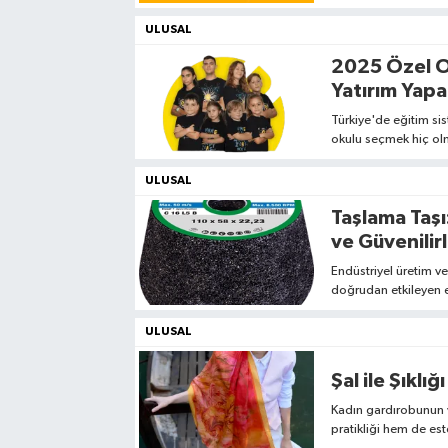
etkili lojistik çözümle
ULUSAL
2025 Özel O
Yatırım Yapa
Türkiye'de eğitim sis
okulu seçmek hiç olm
itibaren çocukların
destekleyecek bir eğ
ULUSAL
değerlendiriyor
Taşlama Taşı
ve Güvenilirl
Endüstriyel üretim ve
doğrudan etkileyen en
ağır sanayi kollarınd
işleme gibi operasyo
ULUSAL
Şal ile Şıklı
Kadın gardırobunun v
pratikliği hem de est