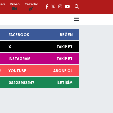
eri
Video
Yazarlar
FACEBOOK
BEĞEN
X
TAKIP ET
INSTAGRAM
TAKIP ET
YOUTUBE
ABONE OL
05528983547
İLETIŞIM