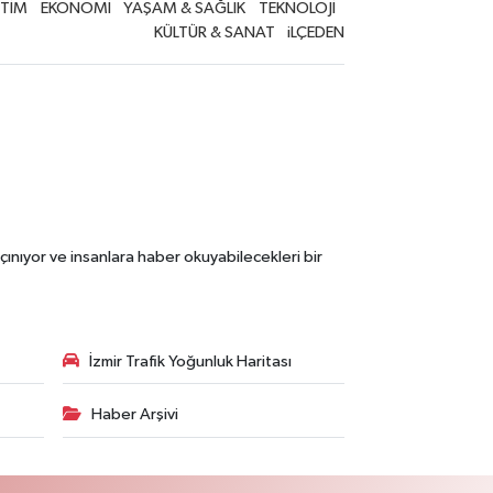
İTİM
EKONOMİ
YAŞAM & SAĞLIK
TEKNOLOJİ
KÜLTÜR & SANAT
iLÇEDEN
çınıyor ve insanlara haber okuyabilecekleri bir
İzmir Trafik Yoğunluk Haritası
Haber Arşivi