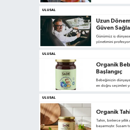
bir şal, anında komb
sıcak tutuyor hem de
ULUSAL
Uzun Dönem 
Güven Sağl
Günümüz iş dünyasınd
yönetimini profesyo
gelmiştir.
ULUSAL
Organik Bebek
Başlangıç
Bebeğinizin dünyaya 
en doğru seçimleri ya
katkısız, doğal ve gü
açısından büyük önem
ULUSAL
Organik Tahi
Tahin, binlerce yıllı
başarmıştır. Susam t