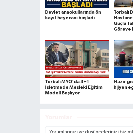
Devlet anaokullarında ön
Torbalı 
kayıt heyecanı başladı
Hastanes
Güçlü Ta
Göreve 
Torbalı MYO’da 3+1
Hazır gı
İşletmede Mesleki Eğitim
hijyen e
Modeli Başlıyor
Yorumlar