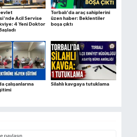
Devlet
Torbalı’da araç sahiplerini
i'nde Acil Servise
üzen haber: Beklentiler
kviye: 4 Yeni Doktor
boşa çıktı
Başladı
da çalışanlarına
Silahlı kavgaya tutuklama
ğitimi