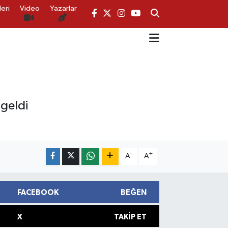
eri
Video
Yazarlar
 geldi
-
+
A
A
FACEBOOK
BEĞEN
X
TAKIP ET