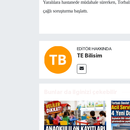
Yaralılara hastanede müdahale sürerken, Torbalı
çağlı soruşturma başlattı.
EDITÖR HAKKINDA
TE Bilisim
Bunlar da ilginizi çekebilir