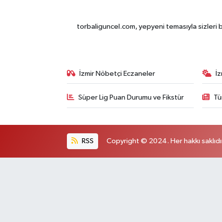
torbaliguncel.com, yepyeni temasıyla sizleri b
İzmir Nöbetçi Eczaneler
İ
Süper Lig Puan Durumu ve Fikstür
Tü
RSS
Copyright © 2024. Her hakkı saklıdı