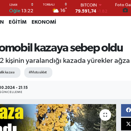
BITCOIN
Foto Gal
79.591,74
-1.82
°
16
Öğle
13:22
DOLAR
45,43620
0.02
İN
EĞİTİM
EKONOMİ
EURO
53,38690
0.19
STERLİN
tomobil kazaya sebep oldu
61,60380
0.18
G.ALTIN
6862,09000
0.19
2 kişinin yaralandığı kazada yürekler ağza
BİST100
14.598,00
0
afik kazası
#Motosiklet
10.2024 - 21:15
GÜNCELLEME