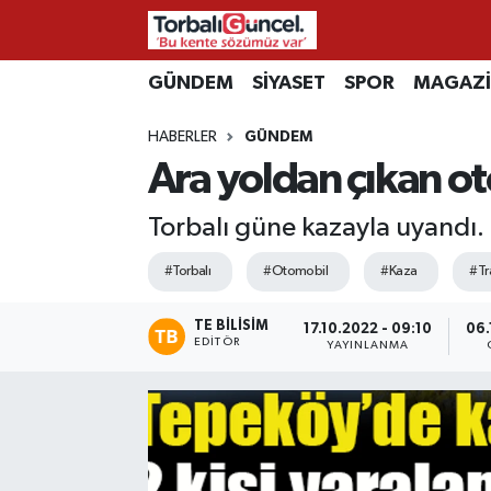
İzmir Nöbetçi Eczaneler
GÜNDEM
SİYASET
SPOR
MAGAZ
HABERLER
GÜNDEM
İzmir Hava Durumu
Ara yoldan çıkan o
İzmir Namaz Vakitleri
Torbalı güne kazayla uyandı. 
İzmir Trafik Yoğunluk Haritası
#Torbalı
#Otomobil
#Kaza
#Tr
Süper Lig Puan Durumu ve Fikstür
TE BILISIM
17.10.2022 - 09:10
06.
EDITÖR
YAYINLANMA
Tüm Manşetler
Son Dakika Haberleri
Haber Arşivi