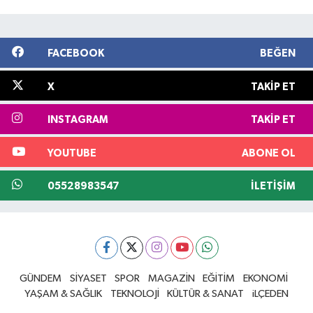
FACEBOOK
BEĞEN
X
TAKIP ET
INSTAGRAM
TAKIP ET
YOUTUBE
ABONE OL
05528983547
İLETIŞIM
GÜNDEM
SİYASET
SPOR
MAGAZİN
EĞİTİM
EKONOMİ
YAŞAM & SAĞLIK
TEKNOLOJİ
KÜLTÜR & SANAT
iLÇEDEN