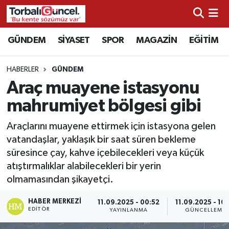
İzmir Nöbetçi Eczaneler
GÜNDEM
SİYASET
SPOR
MAGAZİN
EĞİTİM
İzmir Hava Durumu
HABERLER
GÜNDEM
Araç muayene istasyonu
İzmir Namaz Vakitleri
mahrumiyet bölgesi gibi
İzmir Trafik Yoğunluk Haritası
Araçlarını muayene ettirmek için istasyona gelen
vatandaşlar, yaklaşık bir saat süren bekleme
Süper Lig Puan Durumu ve Fikstür
süresince çay, kahve içebilecekleri veya küçük
atıştırmalıklar alabilecekleri bir yerin
Tüm Manşetler
olmamasından şikayetçi.
Son Dakika Haberleri
HABER MERKEZI
11.09.2025 - 00:52
11.09.2025 - 10
EDITÖR
YAYINLANMA
GÜNCELLEME
Haber Arşivi