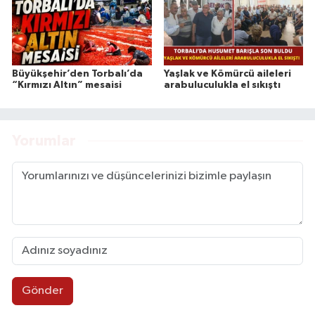
Büyükşehir’den Torbalı’da
Yaşlak ve Kömürcü aileleri
“Kırmızı Altın” mesaisi
arabuluculukla el sıkıştı
Yorumlar
Gönder