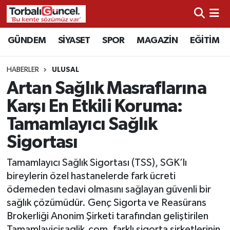
İzmir Nöbetçi Eczaneler
GÜNDEM
SİYASET
SPOR
MAGAZİN
EĞİTİM
İzmir Hava Durumu
HABERLER
ULUSAL
Artan Sağlık Masraflarına
İzmir Namaz Vakitleri
Karşı En Etkili Koruma:
İzmir Trafik Yoğunluk Haritası
Tamamlayıcı Sağlık
Sigortası
Süper Lig Puan Durumu ve Fikstür
Tamamlayıcı Sağlık Sigortası (TSS), SGK’lı
Tüm Manşetler
bireylerin özel hastanelerde fark ücreti
ödemeden tedavi olmasını sağlayan güvenli bir
Son Dakika Haberleri
sağlık çözümüdür. Genç Sigorta ve Reasürans
Brokerliği Anonim Şirketi tarafından geliştirilen
Haber Arşivi
Tamamlayicisaglik.com, farklı sigorta şirketlerinin