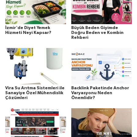
İzmir'de Diyet Yemek
Büyük Beden Giyimde
Hizmeti Neyi Kapsar?
Doğru Beden ve Kombin
Rehberi
Vira Su Arıtma Sistemleri ile
Backlink Paketinde Anchor
Sanayiye Özel Mühendislik
Varyasyonu Neden
Çözümleri
Önemlidir?