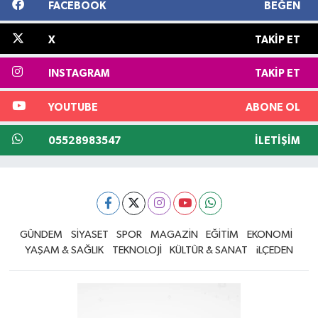
FACEBOOK
BEĞEN
X
TAKIP ET
INSTAGRAM
TAKIP ET
YOUTUBE
ABONE OL
05528983547
İLETIŞIM
GÜNDEM
SİYASET
SPOR
MAGAZİN
EĞİTİM
EKONOMİ
YAŞAM & SAĞLIK
TEKNOLOJİ
KÜLTÜR & SANAT
iLÇEDEN