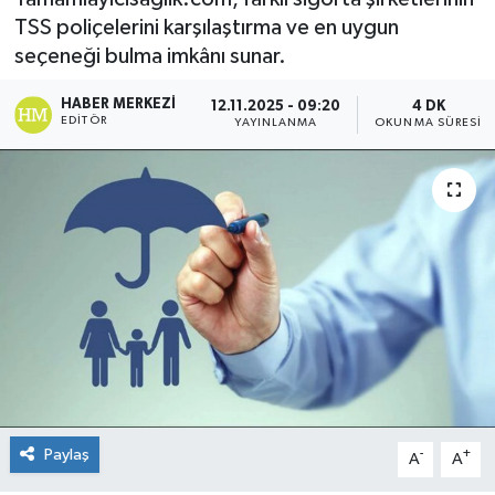
TSS poliçelerini karşılaştırma ve en uygun
seçeneği bulma imkânı sunar.
HABER MERKEZI
12.11.2025 - 09:20
4 DK
EDITÖR
YAYINLANMA
OKUNMA SÜRESI
Paylaş
-
+
A
A