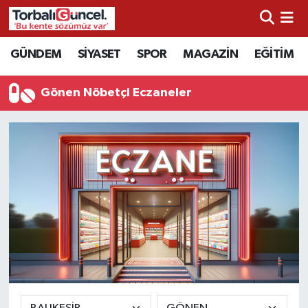
İzmir Nöbetçi Eczaneler
GÜNDEM
SİYASET
SPOR
MAGAZİN
EĞİTİM
İzmir Hava Durumu
Gönen Nöbetçi Eczaneler
İzmir Namaz Vakitleri
İzmir Trafik Yoğunluk Haritası
Süper Lig Puan Durumu ve Fikstür
Tüm Manşetler
Son Dakika Haberleri
Haber Arşivi