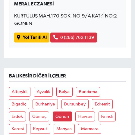
MERAL ECZANESİ
KURTULUŞ MAH.170.SOK. NO:9/A KAT:1 NO:2
GÖNEN
Yol Tarifi Al
0 (266) 762 11 39
BALIKESIR DIĞER İLÇELER
Altıeylül
Ayvalık
Balya
Bandırma
Bigadiç
Burhaniye
Dursunbey
Edremit
Erdek
Gömeç
Gönen
Havran
İvrindi
Karesi
Kepsut
Manyas
Marmara