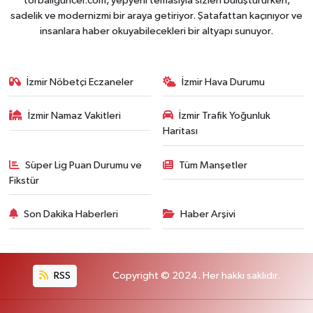
torbaliguncel.com, yepyeni temasıyla sizleri buluştururken,
sadelik ve modernizmi bir araya getiriyor. Şatafattan kaçınıyor ve
insanlara haber okuyabilecekleri bir altyapı sunuyor.
İzmir Nöbetçi Eczaneler
İzmir Hava Durumu
İzmir Namaz Vakitleri
İzmir Trafik Yoğunluk
Haritası
Süper Lig Puan Durumu ve
Tüm Manşetler
Fikstür
Son Dakika Haberleri
Haber Arşivi
RSS
Copyright © 2024. Her hakkı saklıdır.