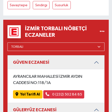
Savaştepe
Sındırgı
Susurluk
İZMIR TORBALI NÖBETÇI
ECZANELER
GÜVEN ECZANESİ
AYRANCILAR MAHALLESİ İZMİR AYDIN
CADDESİ NO:118/1A
Yol Tarifi Al
0 (232) 502 84 85
GÜLERYÜZ ECZANESİ