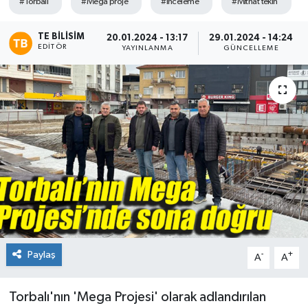
#Torbalı
#Mega proje
#Inceleme
#Mithat tekin
TE BILISIM
20.01.2024 - 13:17
29.01.2024 - 14:24
EDITÖR
YAYINLANMA
GÜNCELLEME
Paylaş
-
+
A
A
Torbalı'nın 'Mega Projesi' olarak adlandırılan