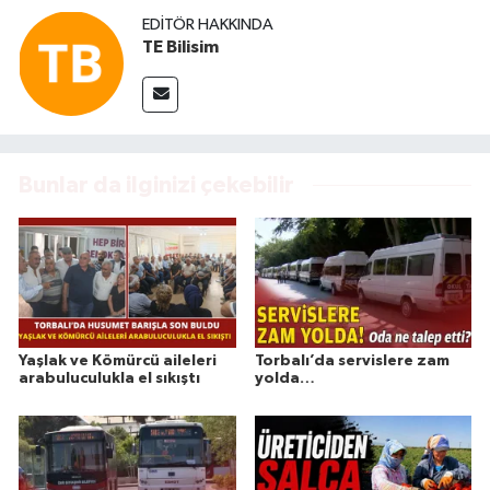
EDITÖR HAKKINDA
TE Bilisim
Bunlar da ilginizi çekebilir
Yaşlak ve Kömürcü aileleri
Torbalı’da servislere zam
arabuluculukla el sıkıştı
yolda…