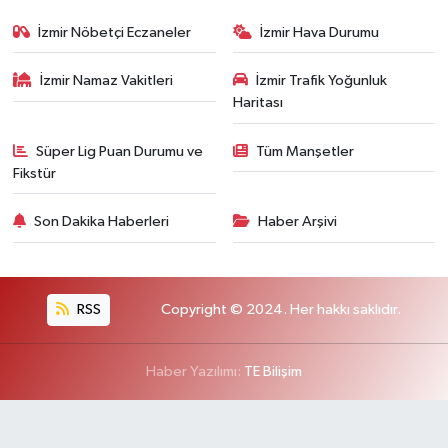
İzmir Nöbetçi Eczaneler
İzmir Hava Durumu
İzmir Namaz Vakitleri
İzmir Trafik Yoğunluk
Haritası
Süper Lig Puan Durumu ve
Tüm Manşetler
Fikstür
Son Dakika Haberleri
Haber Arşivi
RSS
Copyright © 2024. Her hakkı saklıdır.
Haber Yazılımı:
TE Bilişim