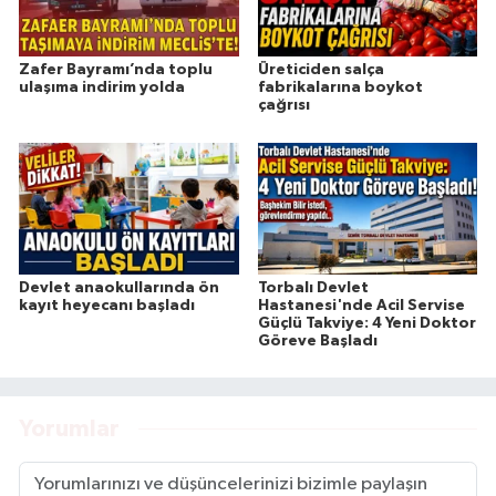
Zafer Bayramı’nda toplu
Üreticiden salça
ulaşıma indirim yolda
fabrikalarına boykot
çağrısı
Devlet anaokullarında ön
Torbalı Devlet
kayıt heyecanı başladı
Hastanesi'nde Acil Servise
Güçlü Takviye: 4 Yeni Doktor
Göreve Başladı
Yorumlar