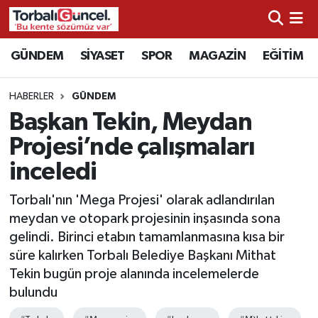
İzmir Nöbetçi Eczaneler
GÜNDEM
SİYASET
SPOR
MAGAZİN
EĞİTİM
İzmir Hava Durumu
HABERLER
GÜNDEM
Başkan Tekin, Meydan
İzmir Namaz Vakitleri
Projesi’nde çalışmaları
İzmir Trafik Yoğunluk Haritası
inceledi
Süper Lig Puan Durumu ve Fikstür
Torbalı'nın 'Mega Projesi' olarak adlandırılan
meydan ve otopark projesinin inşasında sona
Tüm Manşetler
gelindi. Birinci etabın tamamlanmasına kısa bir
süre kalırken Torbalı Belediye Başkanı Mithat
Son Dakika Haberleri
Tekin bugün proje alanında incelemelerde
bulundu
Haber Arşivi