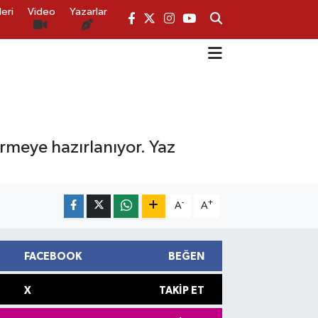
eri
Video
Yazarlar
ürmeye hazırlanıyor. Yaz
-
+
A
A
FACEBOOK
BEĞEN
X
TAKIP ET