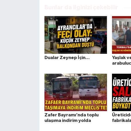
Bunlar da ilginizi çekebilir
Dualar Zeynep İçin...
Yaşlak v
arabulucu
Zafer Bayramı’nda toplu
Üreticid
ulaşıma indirim yolda
fabrikal