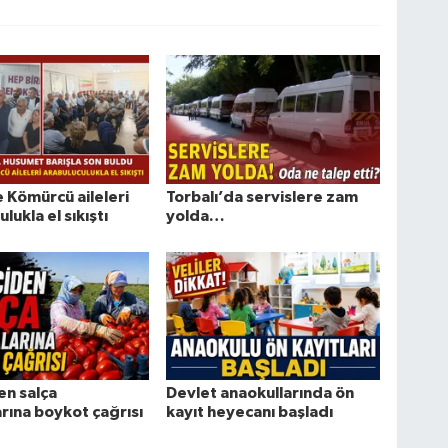
e Kömürcü aileleri
Torbalı’da servislere zam
lukla el sıkıştı
yolda…
en salça
Devlet anaokullarında ön
arına boykot çağrısı
kayıt heyecanı başladı