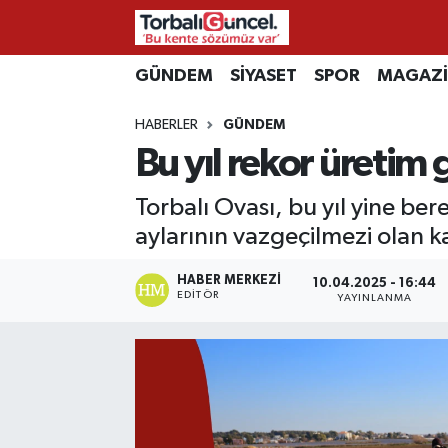
İzmir Nöbetçi Eczaneler
GÜNDEM
SİYASET
SPOR
MAGAZ
HABERLER
GÜNDEM
İzmir Hava Durumu
Bu yıl rekor üretim
İzmir Namaz Vakitleri
Torbalı Ovası, bu yıl yine ber
İzmir Trafik Yoğunluk Haritası
aylarının vazgeçilmezi olan k
Süper Lig Puan Durumu ve Fikstür
HABER MERKEZI
10.04.2025 - 16:44
EDITÖR
YAYINLANMA
Tüm Manşetler
Son Dakika Haberleri
Haber Arşivi