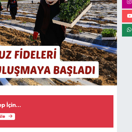
 İçin...
üle