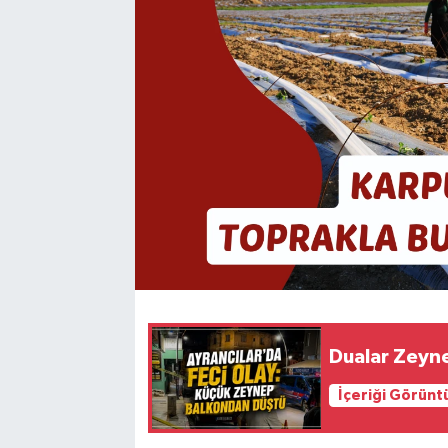
Dualar Zeynep
İçeriği Görünt