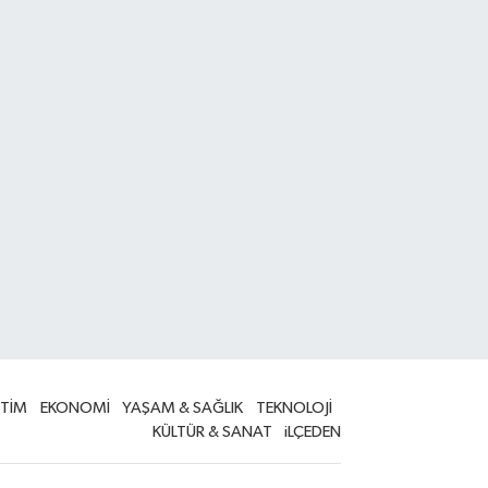
İTİM
EKONOMİ
YAŞAM & SAĞLIK
TEKNOLOJİ
KÜLTÜR & SANAT
iLÇEDEN