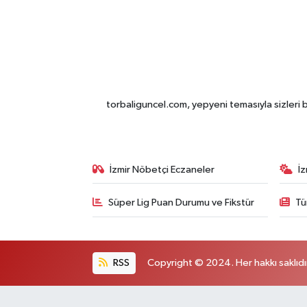
torbaliguncel.com, yepyeni temasıyla sizleri b
İzmir Nöbetçi Eczaneler
İ
Süper Lig Puan Durumu ve Fikstür
Tü
RSS
Copyright © 2024. Her hakkı saklıdı