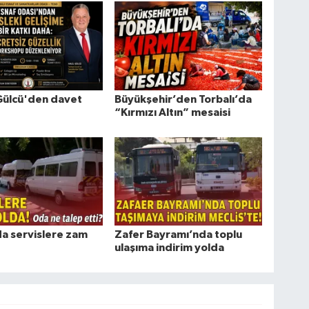
Gülcü'den davet
Büyükşehir’den Torbalı’da
“Kırmızı Altın” mesaisi
da servislere zam
Zafer Bayramı’nda toplu
ulaşıma indirim yolda