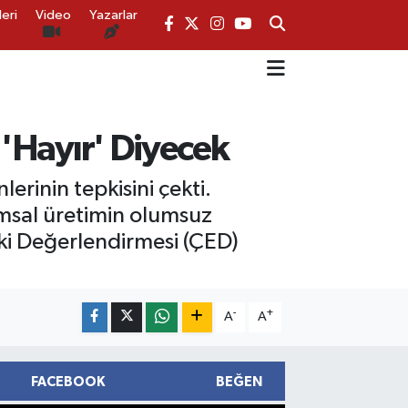
eri
Video
Yazarlar
 'Hayır' Diyecek
lerinin tepkisini çekti.
rımsal üretimin olumsuz
tki Değerlendirmesi (ÇED)
-
+
A
A
FACEBOOK
BEĞEN