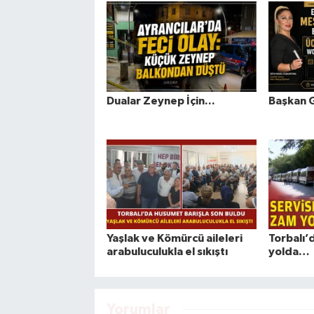
Dualar Zeynep İçin...
Başkan 
Yaşlak ve Kömürcü aileleri
Torbalı’
arabuluculukla el sıkıştı
yolda…
Yorumlar