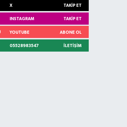
X
TAKIP ET
INSTAGRAM
TAKIP ET
YOUTUBE
ABONE OL
05528983547
İLETIŞIM