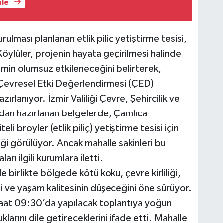
üle
ulması planlanan etlik piliç yetiştirme tesisi,
 Köylüler, projenin hayata geçirilmesi halinde
timin olumsuz etkileneceğini belirterek,
Çevresel Etki Değerlendirmesi (ÇED)
ırlanıyor. İzmir Valiliği Çevre, Şehircilik ve
ından hazırlanan belgelerde, Çamlıca
li broyler (etlik piliç) yetiştirme tesisi için
iği görülüyor. Ancak mahalle sakinleri bu
arı ilgili kurumlara iletti.
e birlikte bölgede kötü koku, çevre kirliliği,
i ve yaşam kalitesinin düşeceğini öne sürüyor.
aat 09:30’da yapılacak toplantıya yoğun
klarını dile getireceklerini ifade etti. Mahalle