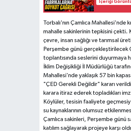
İçeriği Görünt
Torbalı'nın Çamlıca Mahallesi'nde kur
mahalle sakinlerinin tepkisini çekti.
çevre, insan sağlığı ve tarımsal üre
Perşembe günü gerçekleştirilecek 
toplantısında seslerini duyurmaya haz
İklim Değişikliği İl Müdürlüğü taraf
Mahallesi'nde yaklaşık 57 bin kapasite
"ÇED Gerekli Değildir" kararı verild
karara itiraz ederek topladıkları imzal
Köylüler, tesisin faaliyete geçmesiyl
su kaynaklarının olumsuz etkilenmes
Çamlıca sakinleri, Perşembe günü s
katılım sağlayarak projeye karşı oldu