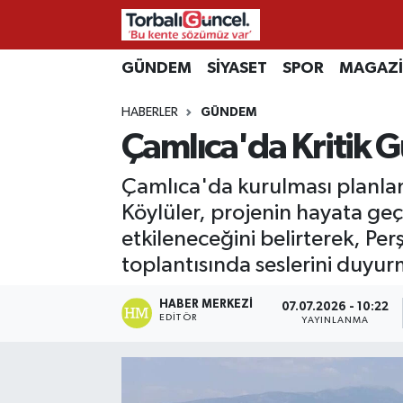
İzmir Nöbetçi Eczaneler
GÜNDEM
SİYASET
SPOR
MAGAZ
HABERLER
GÜNDEM
İzmir Hava Durumu
Çamlıca'da Kritik G
İzmir Namaz Vakitleri
Çamlıca'da kurulması planlanan 
İzmir Trafik Yoğunluk Haritası
Köylüler, projenin hayata geç
etkileneceğini belirterek, Pe
Süper Lig Puan Durumu ve Fikstür
toplantısında seslerini duyur
Tüm Manşetler
HABER MERKEZI
07.07.2026 - 10:22
EDITÖR
YAYINLANMA
Son Dakika Haberleri
Haber Arşivi