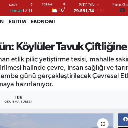
Foto Gal
DOLAR
°
16
İkindi
17:11
45,43620
0.02
EURO
İN
EĞİTİM
EKONOMİ
53,38690
0.19
STERLİN
61,60380
0.18
G.ALTIN
ün: Köylüler Tavuk Çiftliğine
6862,09000
0.19
BİST100
etlik piliç yetiştirme tesisi, mahalle sakin
14.598,00
0
BITCOIN
irilmesi halinde çevre, insan sağlığı ve ta
79.591,74
-1.82
rşembe günü gerçekleştirilecek Çevresel E
maya hazırlanıyor.
1 DK
OKUNMA SÜRESI