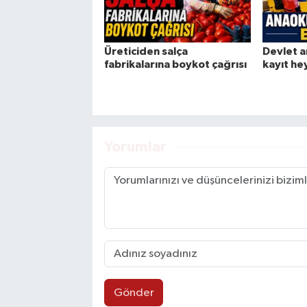
Üreticiden salça
Devlet a
fabrikalarına boykot çağrısı
kayıt he
Yorumlar
Gönder