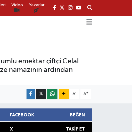
eri
Video
Yazarlar
umlu emektar çiftçi Celal
naze namazının ardından
-
+
A
A
FACEBOOK
BEĞEN
X
TAKIP ET