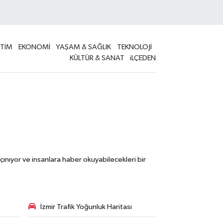
İTİM
EKONOMİ
YAŞAM & SAĞLIK
TEKNOLOJİ
KÜLTÜR & SANAT
iLÇEDEN
çınıyor ve insanlara haber okuyabilecekleri bir
İzmir Trafik Yoğunluk Haritası