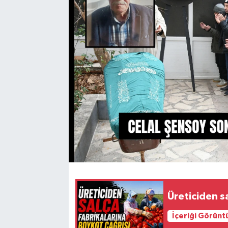
Üreticiden s
İçeriği Görünt