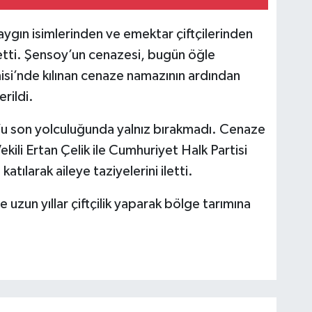
ygın isimlerinden ve emektar çiftçilerinden
tti. Şensoy’un cenazesi, bugün öğle
’nde kılınan cenaze namazının ardından
rildi.
y’u son yolculuğunda yalnız bırakmadı. Cenaze
ili Ertan Çelik ile Cumhuriyet Halk Partisi
atılarak aileye taziyelerini iletti.
un yıllar çiftçilik yaparak bölge tarımına