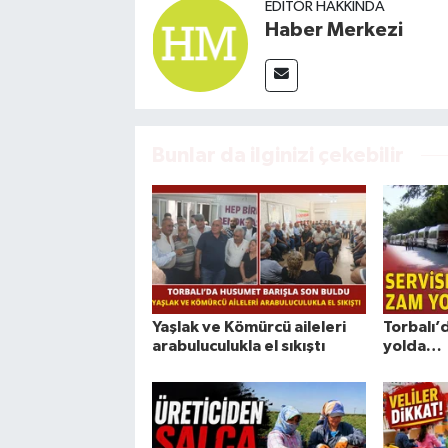
EDITÖR HAKKINDA
Haber Merkezi
Bunlar da ilginizi çekebilir
Yaşlak ve Kömürcü aileleri
Torbalı’
arabuluculukla el sıkıştı
yolda…