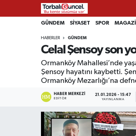
İzmir Nöbetçi Eczaneler
GÜNDEM
SİYASET
SPOR
MAGAZ
HABERLER
GÜNDEM
İzmir Hava Durumu
Celal Şensoy son y
İzmir Namaz Vakitleri
Ormanköy Mahallesi’nde yaşay
İzmir Trafik Yoğunluk Haritası
Şensoy hayatını kaybetti. Ş
Ormanköy Mezarlığı’na defne
Süper Lig Puan Durumu ve Fikstür
HABER MERKEZI
21.01.2026 - 15:47
EDITÖR
YAYINLANMA
Tüm Manşetler
Son Dakika Haberleri
Haber Arşivi