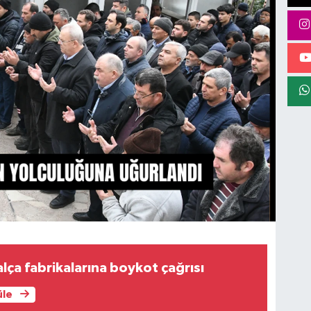
alça fabrikalarına boykot çağrısı
üle