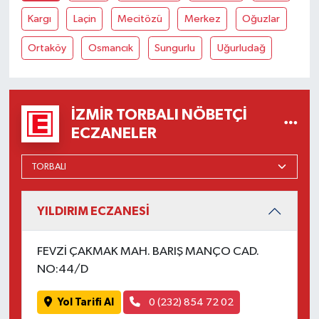
Kargı
Laçin
Mecitözü
Merkez
Oğuzlar
Ortaköy
Osmancık
Sungurlu
Uğurludağ
İZMIR TORBALI NÖBETÇI
ECZANELER
YILDIRIM ECZANESİ
FEVZİ ÇAKMAK MAH. BARIŞ MANÇO CAD.
NO:44/D
Yol Tarifi Al
0 (232) 854 72 02