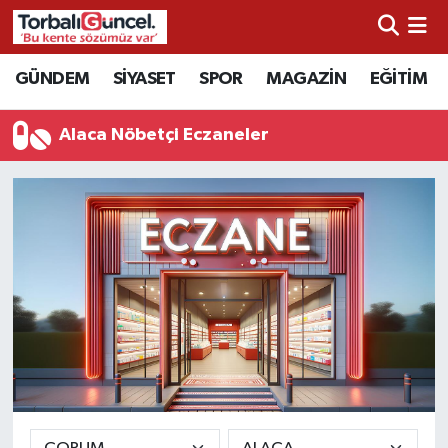
İzmir Nöbetçi Eczaneler
GÜNDEM
SİYASET
SPOR
MAGAZİN
EĞİTİM
İzmir Hava Durumu
Alaca Nöbetçi Eczaneler
İzmir Namaz Vakitleri
İzmir Trafik Yoğunluk Haritası
Süper Lig Puan Durumu ve Fikstür
Tüm Manşetler
Son Dakika Haberleri
Haber Arşivi