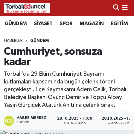
İzmir Nöbetçi Eczaneler
GÜNDEM
SİYASET
SPOR
MAGAZİN
EĞİTİM
İzmir Hava Durumu
HABERLER
GÜNDEM
Cumhuriyet, sonsuza
İzmir Namaz Vakitleri
kadar
İzmir Trafik Yoğunluk Haritası
Torbalı’da 29 Ekim Cumhuriyet Bayramı
kutlamaları kapsamında bugün çelenk töreni
Süper Lig Puan Durumu ve Fikstür
gerçekleşti. İlçe Kaymakamı Adem Çelik, Torbalı
Belediye Başkanı Övünç Demir ve Topçu Albay
Tüm Manşetler
Yasin Gürçiçek Atatürk Anıtı’na çelenk bıraktı
Son Dakika Haberleri
HABER MERKEZI
28.10.2025 - 11:09
28.10.2025 - 13:
EDITÖR
YAYINLANMA
GÜNCELLEME
Haber Arşivi