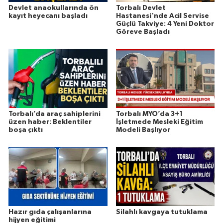
Devlet anaokullarında ön
Torbalı Devlet
kayıt heyecanı başladı
Hastanesi'nde Acil Servise
Güçlü Takviye: 4 Yeni Doktor
Göreve Başladı
Torbalı’da araç sahiplerini
Torbalı MYO’da 3+1
üzen haber: Beklentiler
İşletmede Mesleki Eğitim
boşa çıktı
Modeli Başlıyor
Hazır gıda çalışanlarına
Silahlı kavgaya tutuklama
hijyen eğitimi