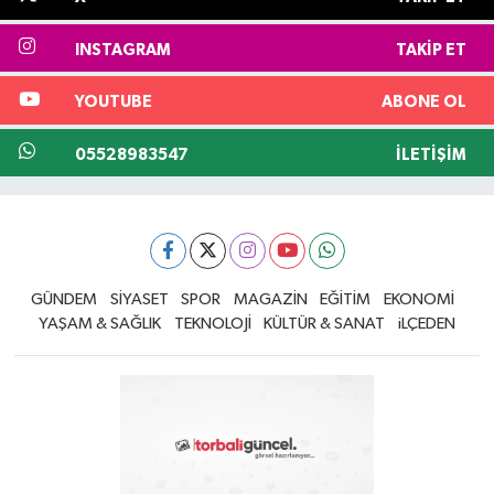
INSTAGRAM
TAKIP ET
YOUTUBE
ABONE OL
05528983547
İLETIŞIM
GÜNDEM
SİYASET
SPOR
MAGAZİN
EĞİTİM
EKONOMİ
YAŞAM & SAĞLIK
TEKNOLOJİ
KÜLTÜR & SANAT
iLÇEDEN