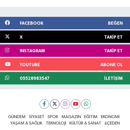
FACEBOOK
BEĞEN
X
TAKIP ET
INSTAGRAM
TAKIP ET
YOUTUBE
ABONE OL
05528983547
İLETIŞIM
GÜNDEM
SİYASET
SPOR
MAGAZİN
EĞİTİM
EKONOMİ
YAŞAM & SAĞLIK
TEKNOLOJİ
KÜLTÜR & SANAT
iLÇEDEN