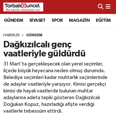
İzmir Nöbetçi Eczaneler
GÜNDEM
SİYASET
SPOR
MAGAZİN
EĞİTİM
İzmir Hava Durumu
HABERLER
GÜNDEM
Dağkızılcalı genç
İzmir Namaz Vakitleri
vaatleriyle güldürdü
İzmir Trafik Yoğunluk Haritası
31 Mart’ta gerçekleşecek olan yerel seçimler,
ilçede büyük heyecana neden olmuş durumda.
Süper Lig Puan Durumu ve Fikstür
Belediye seçimleri kadar muhtarlık seçimlerinde
de adaylar vaatleriyle yarışıyor. Kimisi gerçekçi
Tüm Manşetler
kimisi de hayali vaatlerde bulunan muhtar
adaylarına adeta tepki gösteren Dağkızılcalı
Son Dakika Haberleri
Doğukan Kopuz, hazırladığı afişte verdiği
vaatlerle tebessüm ettirdi.
Haber Arşivi