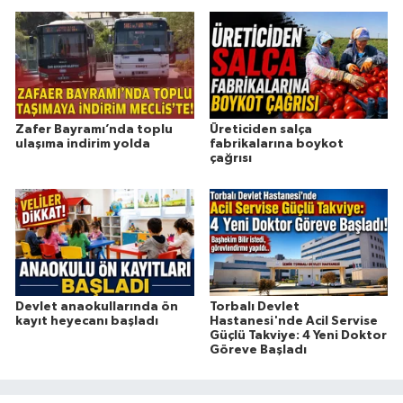
Zafer Bayramı’nda toplu
Üreticiden salça
ulaşıma indirim yolda
fabrikalarına boykot
çağrısı
Devlet anaokullarında ön
Torbalı Devlet
kayıt heyecanı başladı
Hastanesi'nde Acil Servise
Güçlü Takviye: 4 Yeni Doktor
Göreve Başladı