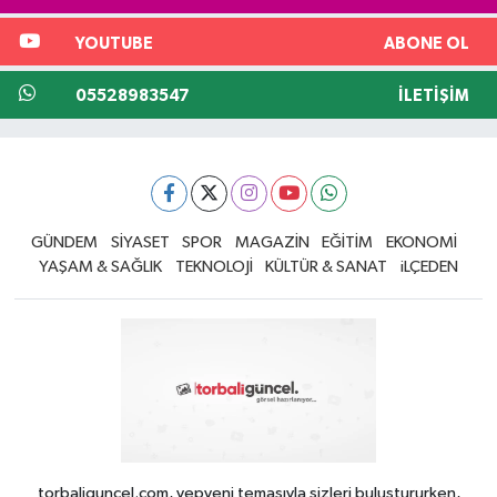
YOUTUBE
ABONE OL
05528983547
İLETIŞIM
GÜNDEM
SİYASET
SPOR
MAGAZİN
EĞİTİM
EKONOMİ
YAŞAM & SAĞLIK
TEKNOLOJİ
KÜLTÜR & SANAT
iLÇEDEN
torbaliguncel.com, yepyeni temasıyla sizleri buluştururken,