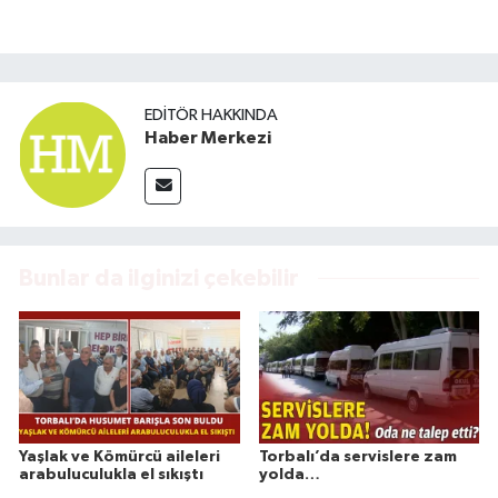
EDITÖR HAKKINDA
Haber Merkezi
Bunlar da ilginizi çekebilir
Yaşlak ve Kömürcü aileleri
Torbalı’da servislere zam
arabuluculukla el sıkıştı
yolda…