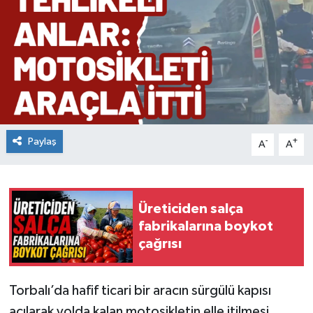
Paylaş
-
+
A
A
Üreticiden salça
fabrikalarına boykot
çağrısı
Torbalı’da hafif ticari bir aracın sürgülü kapısı
açılarak yolda kalan motosikletin elle itilmesi