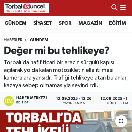
İzmir Nöbetçi Eczaneler
GÜNDEM
SİYASET
SPOR
MAGAZİN
EĞİTİM
İzmir Hava Durumu
HABERLER
GÜNDEM
Değer mi bu tehlikeye?
İzmir Namaz Vakitleri
Torbalı’da hafif ticari bir aracın sürgülü kapısı
İzmir Trafik Yoğunluk Haritası
açılarak yolda kalan motosikletin elle itilmesi
kameralara yansıdı. Trafiği tehlikeye atan bu anlar,
Süper Lig Puan Durumu ve Fikstür
kazaya sebep olmamasıyla sevindirdi.
Tüm Manşetler
HABER MERKEZI
12.09.2025 - 12:26
12.09.2025 - 17
EDITÖR
YAYINLANMA
GÜNCELLEME
Son Dakika Haberleri
Haber Arşivi