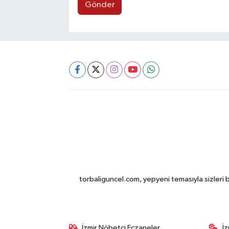
Gönder
torbaliguncel.com, yepyeni temasıyla sizleri b
İzmir Nöbetçi Eczaneler
İ