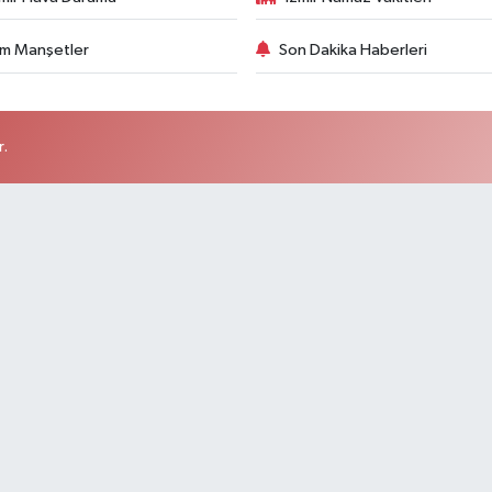
m Manşetler
Son Dakika Haberleri
r.