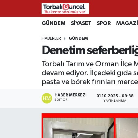
İzmir Nöbetçi Eczaneler
GÜNDEM
SİYASET
SPOR
MAGAZ
HABERLER
GÜNDEM
İzmir Hava Durumu
Denetim seferberli
İzmir Namaz Vakitleri
Torbalı Tarım ve Orman İlçe M
İzmir Trafik Yoğunluk Haritası
devam ediyor. İlçedeki gıda s
pasta ve börek fırınları mercek
Süper Lig Puan Durumu ve Fikstür
HABER MERKEZI
01.10.2025 - 09:38
EDITÖR
YAYINLANMA
Tüm Manşetler
Son Dakika Haberleri
Haber Arşivi