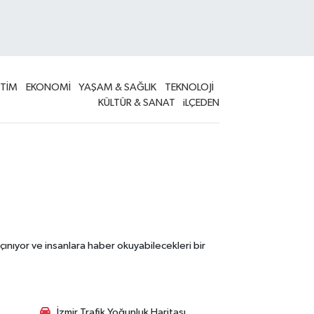
İTİM
EKONOMİ
YAŞAM & SAĞLIK
TEKNOLOJİ
KÜLTÜR & SANAT
iLÇEDEN
çınıyor ve insanlara haber okuyabilecekleri bir
İzmir Trafik Yoğunluk Haritası