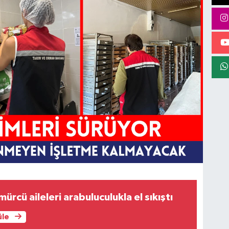
ürcü aileleri arabuluculukla el sıkıştı
üle