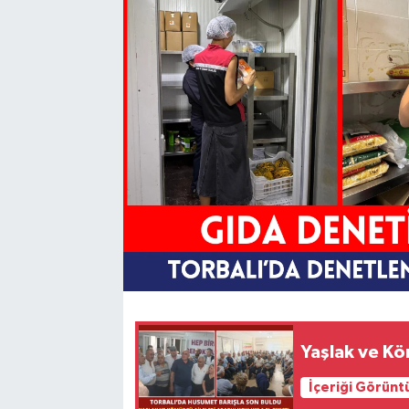
Yaşlak ve Köm
İçeriği Görünt