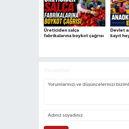
Üreticiden salça
Devlet a
fabrikalarına boykot çağrısı
kayıt he
Yorumlar