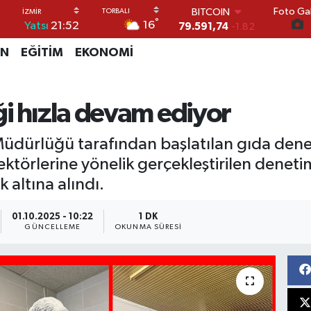
79.591,74
-1.82
Foto Gal
DOLAR
°
16
Yatsı
21:52
45,43620
0.02
EURO
İN
EĞİTİM
EKONOMİ
53,38690
0.19
STERLİN
61,60380
0.18
ği hızla devam ediyor
G.ALTIN
6862,09000
0.19
BİST100
üdürlüğü tarafından başlatılan gıda denet
14.598,00
0
ektörlerine yönelik gerçekleştirilen dene
 altına alındı.
01.10.2025 - 10:22
1 DK
GÜNCELLEME
OKUNMA SÜRESI