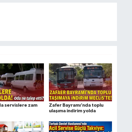
da servislere zam
Zafer Bayramı’nda toplu
ulaşıma indirim yolda