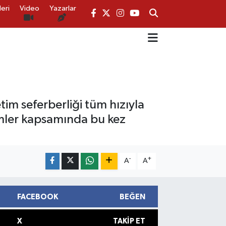
eri
Video
Yazarlar
im seferberliği tüm hızıyla
timler kapsamında bu kez
-
+
A
A
FACEBOOK
BEĞEN
X
TAKIP ET