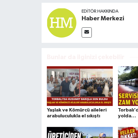
EDITÖR HAKKINDA
Haber Merkezi
Bunlar da ilginizi çekebilir
Yaşlak ve Kömürcü aileleri
Torbalı’
arabuluculukla el sıkıştı
yolda…