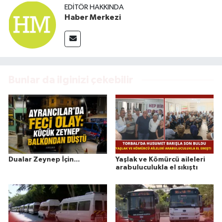
EDITÖR HAKKINDA
Haber Merkezi
Bunlar da ilginizi çekebilir
Dualar Zeynep İçin...
Yaşlak ve Kömürcü aileleri
arabuluculukla el sıkıştı