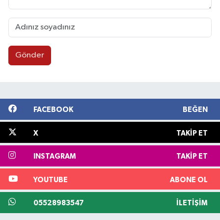
Gönder
FACEBOOK
BEĞEN
X
TAKIP ET
INSTAGRAM
TAKIP ET
YOUTUBE
ABONE OL
05528983547
İLETIŞIM