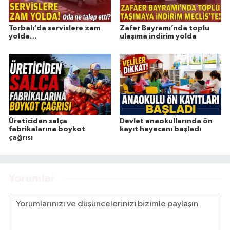
Torbalı’da servislere zam
Zafer Bayramı’nda toplu
yolda…
ulaşıma indirim yolda
Üreticiden salça
Devlet anaokullarında ön
fabrikalarına boykot
kayıt heyecanı başladı
çağrısı
Yorumlar