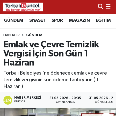
İzmir Nöbetçi Eczaneler
GÜNDEM
SİYASET
SPOR
MAGAZİN
EĞİTİM
İzmir Hava Durumu
HABERLER
GÜNDEM
Emlak ve Çevre Temizlik
İzmir Namaz Vakitleri
Vergisi İçin Son Gün 1
İzmir Trafik Yoğunluk Haritası
Haziran
Süper Lig Puan Durumu ve Fikstür
Torbalı Belediyesi'ne ödenecek emlak ve çevre
temizlik vergisinin son ödeme tarihi yarın ( 1
Tüm Manşetler
Haziran )
HABER MERKEZI
Son Dakika Haberleri
31.05.2026 - 20:35
31.05.2026 - 20
EDITÖR
YAYINLANMA
GÜNCELLEME
Haber Arşivi