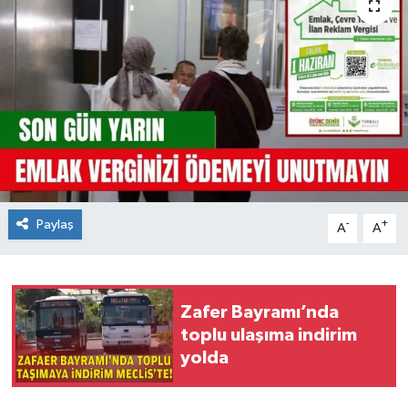
Paylaş
-
+
A
A
Zafer Bayramı’nda
toplu ulaşıma indirim
yolda