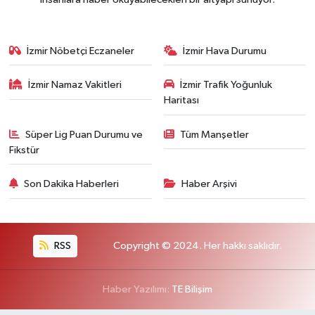
İzmir Nöbetçi Eczaneler
İzmir Hava Durumu
İzmir Namaz Vakitleri
İzmir Trafik Yoğunluk
Haritası
Süper Lig Puan Durumu ve
Tüm Manşetler
Fikstür
Son Dakika Haberleri
Haber Arşivi
RSS
Copyright © 2024. Her hakkı saklıdır.
Haber Yazılımı:
TE Bilişim