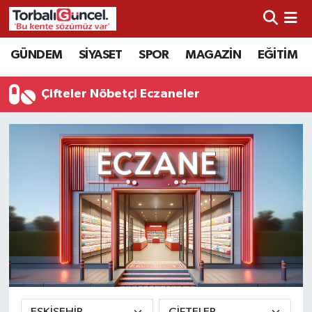
İzmir Nöbetçi Eczaneler
GÜNDEM
SİYASET
SPOR
MAGAZİN
EĞİTİM
İzmir Hava Durumu
Çifteler Nöbetçi Eczaneler
İzmir Namaz Vakitleri
İzmir Trafik Yoğunluk Haritası
Süper Lig Puan Durumu ve Fikstür
Tüm Manşetler
Son Dakika Haberleri
Haber Arşivi