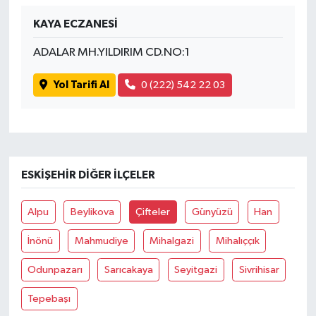
KAYA ECZANESİ
ADALAR MH.YILDIRIM CD.NO:1
Yol Tarifi Al
0 (222) 542 22 03
ESKIŞEHIR DIĞER İLÇELER
Alpu
Beylikova
Çifteler
Günyüzü
Han
İnönü
Mahmudiye
Mihalgazi
Mihalıççık
Odunpazarı
Sarıcakaya
Seyitgazi
Sivrihisar
Tepebaşı